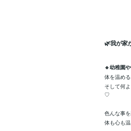
🌿我が家
🔹幼稚園
体を温める
そして何よ
♡
色んな事を
体も心も温