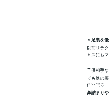
🔹
足裏を優
以前リラク
👦ズにも
子供相手な
でも足の裏
(*´︶`*)♡
鼻詰まりや