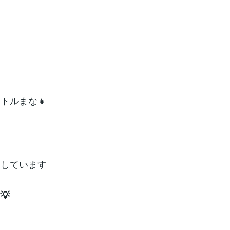
トルまな👧
アしています
💡