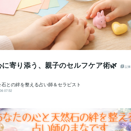
心に寄り添う、親子のセルフケア術🌿
記事
☆石との絆を整える占い師＆セラピスト
06 07:52