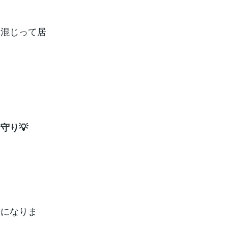
り混じって居
守り💡
ンになりま