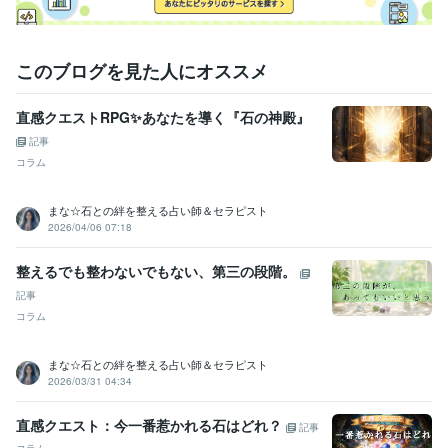
アロマ
ハーブ
エステ
エッセンシャルオイル
語学力
英語
日常会話レベル
このブログを見た人にオススメ
直感クエストRPG✨あなたを導く『石の神殿』
記事
コラム
まな☆石との絆を整える占い師＆セラピスト
2026/04/06 07:18
整えるでも整わないでもない、第三の段階。
記事
コラム
まな☆石との絆を整える占い師＆セラピスト
2026/03/31 04:34
直感クエスト：今一番惹かれる石はどれ？
記事