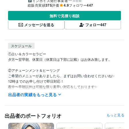
インボイス発行事業者
未登録
総販売実績
375
評価
4.9
フォロワー
447
無料で見積り相談
メッセージを送る
フォロー
447
スケジュール
①占い＆カラーセラピー

夕方〜翌早朝、休業日（休業日は下部に記載）はお休み致します。

②アチューンメント＆ヒーリング

ご希望のメニューがありましたら、まずはお問い合わせくださいね✨

12時までのお申し付けで即日対応！

夜中〜早朝以外は可能な限り素早い対応をしております✨

┈┈┈┈┈┈┈ ❁ ❁ ❁ ┈┈┈┈┈┈┈┈

出品者の実績をもっと見る
【休業日】

土日祝日

※DMやお取引はできる限り確認し、お返事も可能な範囲でさせて頂きま
す✨

出品者のポートフォリオ
もっと見る
【夜間対応】
