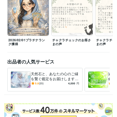
19時以降は育児などでバタバタしていることがあり、お返事が遅くなる
もしくは翌日になる可能性がございます。
経験職種
ライフスタイル・その他 / 占い師
経験年数 : 5年
ライフスタイル・その他 / マッサージ師・セラピスト
経験年数 : 4年
ライフスタイル・その他 / アドバイザー
経験年数 : 19年
受賞歴
2026/02/01プラチナラン
チャクラチェックのお客さ
チャクラチェ
ココナラ♡ゴールドランク達成！
ココナラ✨プラチナランク達成！
ク獲得
まの声
まの声
資格・検定
カラーセラピスト
取得年 : 2011年
出品者の人気サービス
アロマテラピー検定1級
取得年 : 2004年
子育て支援員
取得年 : 2024年
天然石と、あなたの心のご縁
過去
ビジネス・クリエイティブツール
を繋ぐ鑑定をお届けします
命・
CapCut:2年
Canva:3年
パワーストーンとの対話✨ス
天然
5.0
(35)
4,000
円
4.9
ピリチュアルな魂のメッセー
憶。
得意分野
ジ
ング
占い
TCカラーセラピー
アチューンメント各種
占い各種
ことだま
アロマ＠リーダー
占い
ヒーリング
悩み相談
縁結び
アチューメント
カラーセラピー
住まい・美容・生活相談
アロマセラピー検定1級