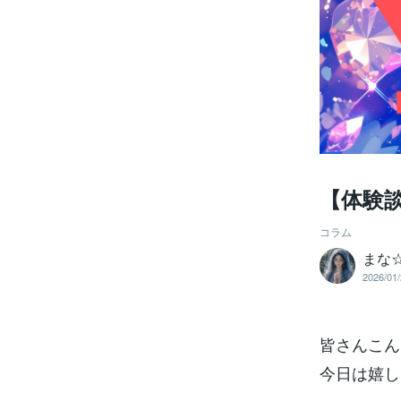
【体験
コラム
まな
2026/01/
皆さんこんに
今日は嬉し