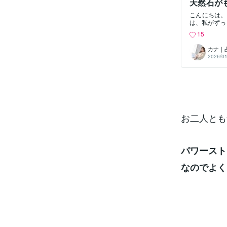
天然石が
らっと受け流
私の体験
こんにちは。
は、私がずっ
します。それは
15
onala.c
見る目も心の
カナ｜
見てもらえる
2026/01
という軽い気
欲しいなと思
ている石たち
今の私に話し
気持ちが「ぱ
分の気持ちに
りました。
よ」と教えて
お二人とも
も少しずつ大
変わった3つ
るようになっ
び「今日もよ
パワーストー
寄り添ってく
に、まな☆さ
なのでよく