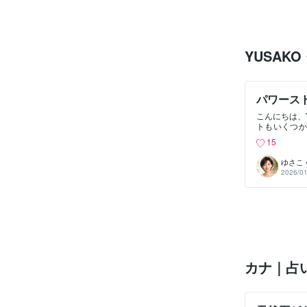
YUSAK
パワース
ました✨
こんにちは、Y
トもいくつか
の まなさんに
15
すが、その時
ブレスレット
ゆさこ
いしたのは、こ
2026/01
ホワイトカル
「月と太陽の
て、まなさん
定結果が届き
ス前の相性％
５でチェック
ブレスレット
ットは、人間
運が、それぞ
カナ｜占
からのメッセ
すく伝えてく
も、私のお願
も、力強いと