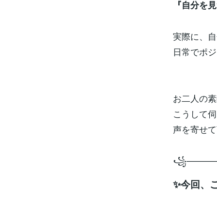
『自分を見
実際に、自
日常でポジ
お二人の素
こうして伺え
声を寄せて
꧁———
✨今回、