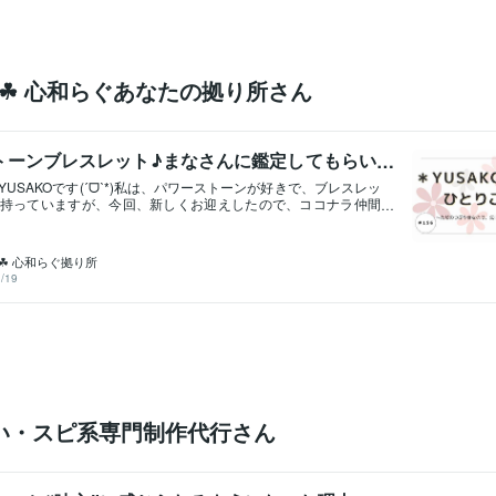
O ☘ 心和らぐあなたの拠り所さん
トーンブレスレット♪まなさんに鑑定してもらい
USAKOです(ˊᗜˋ*)私は、パワーストーンが好きで、ブレスレッ
持っていますが、今回、新しくお迎えしたので、ココナラ仲間
、鑑定してもらいました✨⸜(*ˊᵕˋ*)⸝‬以前、夏にもお願いしたんで
の鑑定結果が、ものすごく納得できて、もともと大好きだった
ですが、さらに愛着が湧いたんですよね♪今回、まなさんにお願
 ☘ 心和らぐ拠り所
ちらのブレスレット✨✼••┈┈••✼••┈┈••✼ラブラドライト、
/19
セドニーオーラ、ムーンストーン、水晶✼••┈┈••✼••┈┈••✼
象徴」と呼ばれるラブラドライトに惹かれて購入しました。さ
のサービス購入後、ブレスレットの写真を送ると、さっそく鑑
ました♪内容は、＊メンテナンス前のエネルギー％＊メンテナン
＊石からのメッセージ＊得意なジャンル鑑定 （⑦項目を★１〜
） この↑ジャンル鑑定がわかりやすくて、とっても良い♪前回の
は、癒しや浄化が得意という鑑定だったけど、今回のブレスレ
関係が最大の★５で、持ち主を守るプロテクション、仕事、金
れ★４でした。（他に恋愛、癒し、浄化の項目があります）石
い・スピ系専門制作代行さん
ージでは、まなさんから具体的なイメージで、かつ、わかりや
れます。詳しくは私の心の中に留めますが、前回のも、今回の
いしたブレスレットは、めちゃ男前なキャラでした💕といって
かではなく、私が好きな『しなやかさ』を携え、しれっと、さ