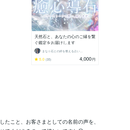
天然石と、あなたの心のご縁を繋
ぐ鑑定をお届けします
まな☆石との絆を整える占い師＆セラピスト
4,000
5.0
円
(35)
したこと、お客さまとしての名前の声を、