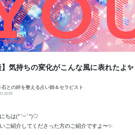
談】気持ちの変化がこんな風に表れたよ✨
☆石との絆を整える占い師＆セラピスト
21 22:53
ちは(*´︶`*)♡
いご紹介してくださった方のご紹介ですよ〜✨