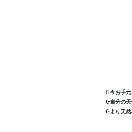
☪️
今お手元
☪️自分の
☪️より天