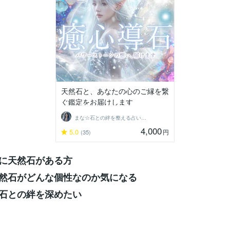
天然石と、あなたの心のご縁を繋
ぐ鑑定をお届けします
まな☆石との絆を整える占い師＆セラピスト
4,000
5.0
円
(35)
に天然石がある方
天然石がどんな個性なのか気になる
然石との絆を深めたい