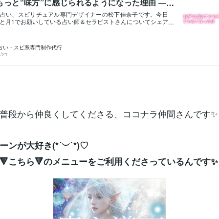
もっと“味方”に感じられるようになった理由 ―
しながら、物事を進めていくタイプの
占い、スピリチュアル専門デザイナーの松下佳奈子です。今日
と月1でお願いしている占い師＆セラピストさんについてシェア
まな☆石との絆を整える占い師＆セラピスト さん。https://coc
om/users/888405パワーストーン鑑定をお願いし続けてから天然石を
状態も大きく変わりはじめました。■初めての依頼は「石って、
占い・スピ系専門制作代行
んだ？」から最初は「私に合う、天然石ってどれなんだろ？」
/21
持ちからでした。正直に言えば、当時はただキレイだから…で
ってた私。でも、まな☆さんの鑑定を受けてから選び方も持っ
への見方がまるっきり変わったんです。鑑定中は、まるで石が
かけてくれているようなそんなあたたかいリーディング内容で
あっ〜〜！！♡」と明るくなりました。■石に愛着が湧いて、自
も変化が…それ以来、天然石が“ただのアクセサリー”じゃなくな
まな☆さんから「この子は今のあなたの心を守ってくれてます
もらった石は今ではお守りみたいな存在。自然と、自分のこと
普段から仲良くしてくださる、ココナラ仲間さんです✨
事に扱えるようになってきた気がしています。✨ 私が体験して
のこと☪️石への愛着がぐっと深まった☪️自分の気持ちに寄り添え
た☪️日常でポジティブな瞬間が増えた鑑定後に石を手に取るた
ろしくね」という気持ちになるんですよね🥰どんな時もそっと
ンが大好き(*´︶`*)♡
れる感覚…これは体験してみないと分からないかも。■こんな人
んをおすすめしたい・持っているパワース
🔻こちら🔻のメニューをご利用くださっているんです✨