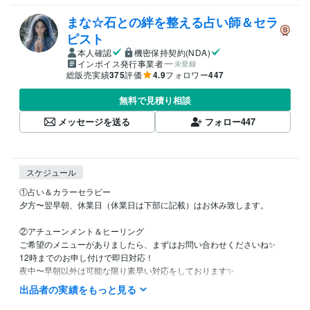
まな☆石との絆を整える占い師＆セラ
ピスト
本人確認
機密保持契約(NDA)
インボイス発行事業者
未登録
総販売実績
375
評価
4.9
フォロワー
447
無料で見積り相談
メッセージを送る
フォロー
447
スケジュール
①占い＆カラーセラピー

夕方〜翌早朝、休業日（休業日は下部に記載）はお休み致します。

②アチューンメント＆ヒーリング

ご希望のメニューがありましたら、まずはお問い合わせくださいね✨

12時までのお申し付けで即日対応！

夜中〜早朝以外は可能な限り素早い対応をしております✨

┈┈┈┈┈┈┈ ❁ ❁ ❁ ┈┈┈┈┈┈┈┈

出品者の実績をもっと見る
【休業日】

土日祝日
