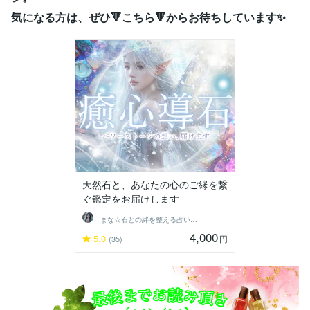
気になる方は、ぜひ🔻こちら🔻からお待ちしています✨
天然石と、あなたの心のご縁を繋
ぐ鑑定をお届けします
まな☆石との絆を整える占い師＆セラピスト
4,000
5.0
円
(35)