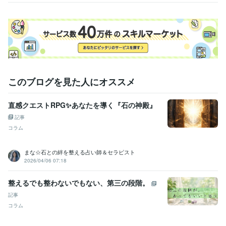
ジ
ング
占い
TCカラーセラピー
アチューンメント各種
占い各種
ことだま
アロマ＠リーダー
占い
ヒーリング
悩み相談
縁結び
アチューメント
カラーセラピー
住まい・美容・生活相談
アロマセラピー検定1級
アロマ
ハーブ
エステ
エッセンシャルオイル
語学力
英語
日常会話レベル
このブログを見た人にオススメ
直感クエストRPG✨あなたを導く『石の神殿』
記事
コラム
まな☆石との絆を整える占い師＆セラピスト
2026/04/06 07:18
整えるでも整わないでもない、第三の段階。
記事
コラム