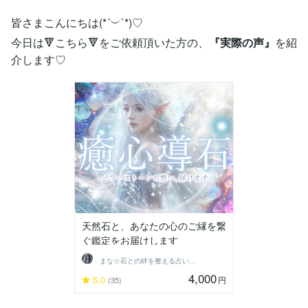
皆さまこんにちは(*´︶`*)♡
今日は🔻こちら🔻をご依頼頂いた方の、
『実際の声』
を紹
介します♡
天然石と、あなたの心のご縁を繋
ぐ鑑定をお届けします
まな☆石との絆を整える占い師＆セラピスト
4,000
5.0
円
(35)