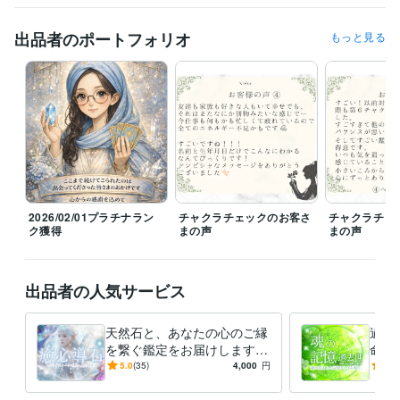
※DMやお取引はできる限り確認し、お返事も可能な範囲でさせて頂きま
す✨

出品者のポートフォリオ
もっと見る
【夜間対応】

19時以降は育児などでバタバタしていることがあり、お返事が遅くなる
もしくは翌日になる可能性がございます。
経験職種
ライフスタイル・その他 / 占い師
経験年数 : 5年
ライフスタイル・その他 / マッサージ師・セラピスト
経験年数 : 4年
ライフスタイル・その他 / アドバイザー
経験年数 : 19年
受賞歴
2026/02/01プラチナラン
チャクラチェックのお客さ
チャクラチェ
ココナラ♡ゴールドランク達成！
ココナラ✨プラチナランク達成！
ク獲得
まの声
まの声
資格・検定
カラーセラピスト
取得年 : 2011年
出品者の人気サービス
アロマテラピー検定1級
取得年 : 2004年
子育て支援員
取得年 : 2024年
天然石と、あなたの心のご縁
過去
ビジネス・クリエイティブツール
を繋ぐ鑑定をお届けします
命・
CapCut:2年
Canva:3年
パワーストーンとの対話✨ス
天然
5.0
(35)
4,000
円
4.9
ピリチュアルな魂のメッセー
憶。
得意分野