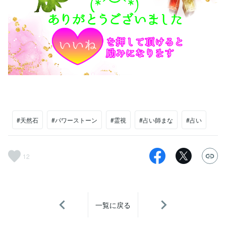
#天然石
#パワーストーン
#霊視
#占い師まな
#占い
12
一覧に戻る