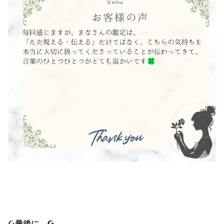
☪️
最後に…☪️