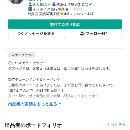
本人確認
機密保持契約(NDA)
インボイス発行事業者
未登録
総販売実績
375
評価
4.9
フォロワー
447
無料で見積り相談
メッセージを送る
フォロー
447
スケジュール
①占い＆カラーセラピー

夕方〜翌早朝、休業日（休業日は下部に記載）はお休み致します。

②アチューンメント＆ヒーリング

ご希望のメニューがありましたら、まずはお問い合わせくださいね✨

12時までのお申し付けで即日対応！

夜中〜早朝以外は可能な限り素早い対応をしております✨

┈┈┈┈┈┈┈ ❁ ❁ ❁ ┈┈┈┈┈┈┈┈

出品者の実績をもっと見る
【休業日】

土日祝日

※DMやお取引はできる限り確認し、お返事も可能な範囲でさせて頂きま
す✨

出品者のポートフォリオ
もっと見る