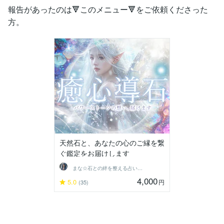
報告があったのは🔻このメニュー🔻をご依頼くださった
方。
天然石と、あなたの心のご縁を繋
ぐ鑑定をお届けします
まな☆石との絆を整える占い師＆セラピスト
4,000
5.0
円
(35)