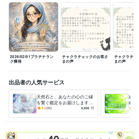
【夜間対応】

19時以降は育児などでバタバタしていることがあり、お返事が遅くなる
もしくは翌日になる可能性がございます。
経験職種
ライフスタイル・その他 / 占い師
経験年数 : 5年
ライフスタイル・その他 / マッサージ師・セラピスト
経験年数 : 4年
ライフスタイル・その他 / アドバイザー
経験年数 : 19年
受賞歴
2026/02/01プラチナラン
チャクラチェックのお客さ
チャクラチェ
ココナラ♡ゴールドランク達成！
ココナラ✨プラチナランク達成！
ク獲得
まの声
まの声
資格・検定
カラーセラピスト
取得年 : 2011年
出品者の人気サービス
アロマテラピー検定1級
取得年 : 2004年
子育て支援員
取得年 : 2024年
天然石と、あなたの心のご縁
過去
ビジネス・クリエイティブツール
を繋ぐ鑑定をお届けします
命・
CapCut:2年
Canva:3年
パワーストーンとの対話✨ス
天然
5.0
(35)
4,000
円
4.9
ピリチュアルな魂のメッセー
憶。
得意分野
ジ
ング
占い
TCカラーセラピー
アチューンメント各種
占い各種
ことだま
アロマ＠リーダー
占い
ヒーリング
悩み相談
縁結び
アチューメント
カラーセラピー