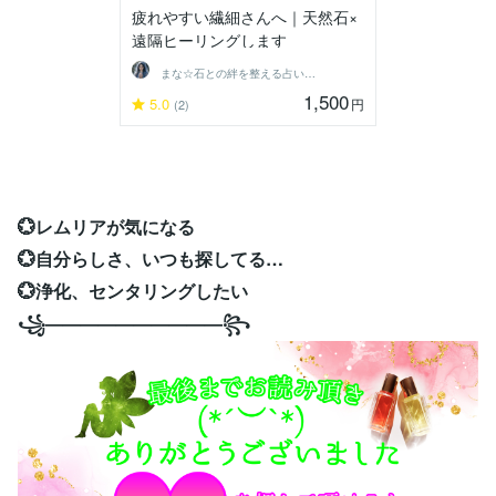
疲れやすい繊細さんへ｜天然石×
遠隔ヒーリングします
まな☆石との絆を整える占い師＆セラピスト
1,500
5.0
円
(2)
💮レムリアが気になる
💮自分らしさ、いつも探してる…
💮浄化、センタリングしたい
꧁——————————꧂