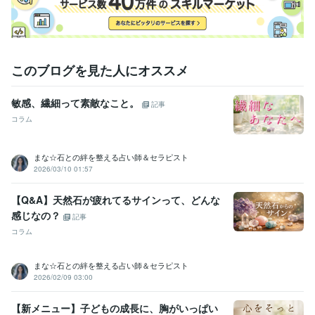
住まい・美容・生活相談
アロマセラピー検定1級
アロマ
ハーブ
エステ
エッセンシャルオイル
語学力
英語
日常会話レベル
このブログを見た人にオススメ
敏感、繊細って素敵なこと。
記事
コラム
まな☆石との絆を整える占い師＆セラピスト
2026/03/10 01:57
【Q&A】天然石が疲れてるサインって、どんな
感じなの？
記事
コラム
まな☆石との絆を整える占い師＆セラピスト
2026/02/09 03:00
【新メニュー】子どもの成長に、胸がいっぱい