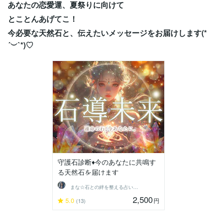
あなたの恋愛運、夏祭りに向けて
とことんあげてこ！
今必要な天然石と、伝えたいメッセージをお届けします(*
´︶`*)♡
守護石診断♦今のあなたに共鳴す
る天然石を届けます
まな☆石との絆を整える占い師＆セラピスト
2,500
5.0
円
(13)