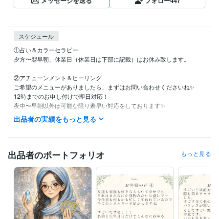
メッセージを送る
フォロー
447
スケジュール
①占い＆カラーセラピー

夕方〜翌早朝、休業日（休業日は下部に記載）はお休み致します。

②アチューンメント＆ヒーリング

ご希望のメニューがありましたら、まずはお問い合わせくださいね✨

12時までのお申し付けで即日対応！

夜中〜早朝以外は可能な限り素早い対応をしております✨

┈┈┈┈┈┈┈ ❁ ❁ ❁ ┈┈┈┈┈┈┈┈

出品者の実績をもっと見る
【休業日】

土日祝日

※DMやお取引はできる限り確認し、お返事も可能な範囲でさせて頂きま
す✨

出品者のポートフォリオ
もっと見る
【夜間対応】

19時以降は育児などでバタバタしていることがあり、お返事が遅くなる
もしくは翌日になる可能性がございます。
経験職種
ライフスタイル・その他 / 占い師
経験年数 : 5年