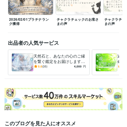
ライフスタイル・その他 / マッサージ師・セラピスト
経験年数 : 4年
ライフスタイル・その他 / アドバイザー
経験年数 : 19年
受賞歴
2026/02/01プラチナラン
チャクラチェックのお客さ
チャクラチェ
ココナラ♡ゴールドランク達成！
ココナラ✨プラチナランク達成！
ク獲得
まの声
まの声
資格・検定
カラーセラピスト
取得年 : 2011年
出品者の人気サービス
アロマテラピー検定1級
取得年 : 2004年
子育て支援員
取得年 : 2024年
天然石と、あなたの心のご縁
過去
ビジネス・クリエイティブツール
を繋ぐ鑑定をお届けします
命・
CapCut:2年
Canva:3年
パワーストーンとの対話✨ス
天然
5.0
(35)
4,000
円
4.9
ピリチュアルな魂のメッセー
憶。
得意分野
ジ
ング
占い
TCカラーセラピー
アチューンメント各種
占い各種
ことだま
アロマ＠リーダー
占い
ヒーリング
悩み相談
縁結び
アチューメント
カラーセラピー
住まい・美容・生活相談
アロマセラピー検定1級
アロマ
ハーブ
エステ
エッセンシャルオイル
語学力
英語
日常会話レベル
このブログを見た人にオススメ