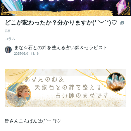
どこが変わったか？分かりますか(*´︶`*)♡
記事
コラム
まな☆石との絆を整える占い師＆セラピスト
2025/06/01 11:16
皆さんこんばんは(*´︶`*)♡