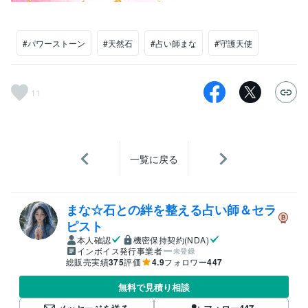
#パワーストーン
#天然石
#占い師まな
#守護天使
11
一覧に戻る
まな☆石との絆を整える占い師＆セラ
ピスト
本人確認
機密保持契約(NDA)
インボイス発行事業者
未登録
総販売実績
375
評価
4.9
フォロワー
447
無料で見積り相談