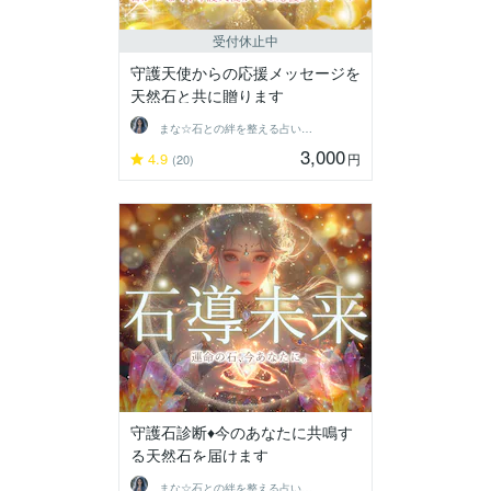
受付休止中
守護天使からの応援メッセージを
天然石と共に贈ります
まな☆石との絆を整える占い師＆セラピスト
3,000
4.9
円
(20)
守護石診断♦今のあなたに共鳴す
る天然石を届けます
まな☆石との絆を整える占い師＆セラピスト