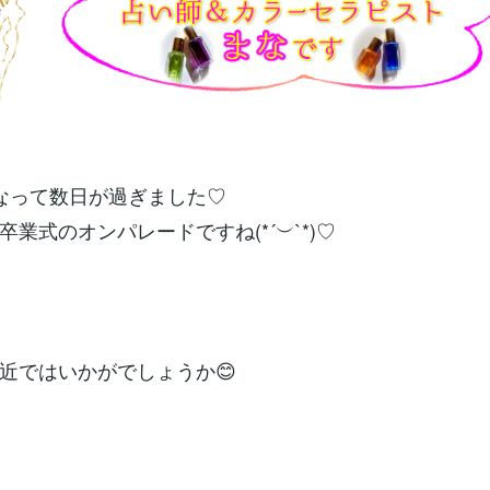
なって数日が過ぎました♡
卒業式のオンパレードですね(*´︶`*)♡
近ではいかがでしょうか😊