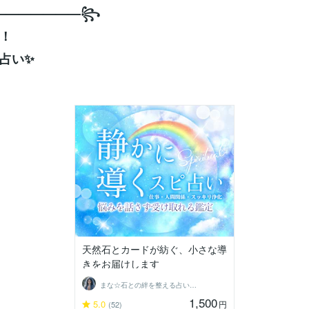
———————꧂
！
占い✨
天然石とカードが紡ぐ、小さな導
きをお届けします
まな☆石との絆を整える占い師＆セラピスト
1,500
5.0
円
(52)