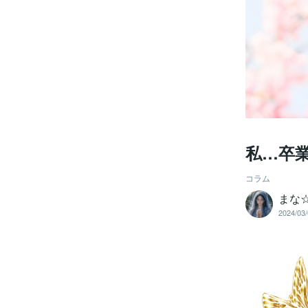
私…卒
コラム
まな
2024/03/