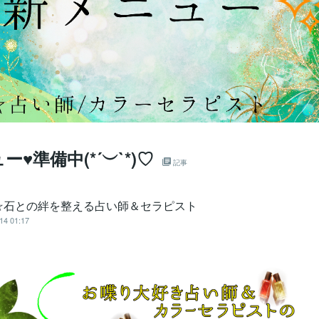
♥準備中(*´︶`*)♡
記事
☆石との絆を整える占い師＆セラピスト
14 01:17