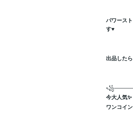
パワースト
す♥
出品したら
꧁———
今大人気✨
ワンコイン占い