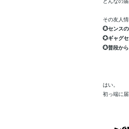
どんなの届
その友人情
💮センス
💮ギャグ
💮普段か
はい。
初っ端に届