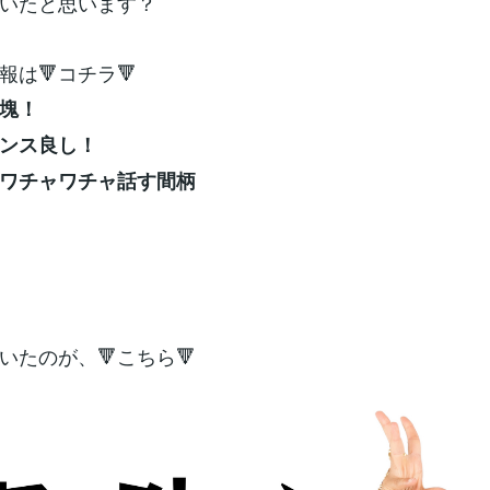
いたと思います？
報は🔻コチラ🔻
の塊！
センス良し！
らワチャワチャ話す間柄
いたのが、🔻こちら🔻