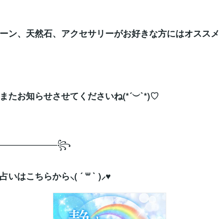
ーン、天然石、アクセサリーがお好きな方にはオスス
またお知らせさせてくださいね(*´︶`*)♡
———————꧂
はこちらから⸜( ´ ꒳ ` )⸝♥