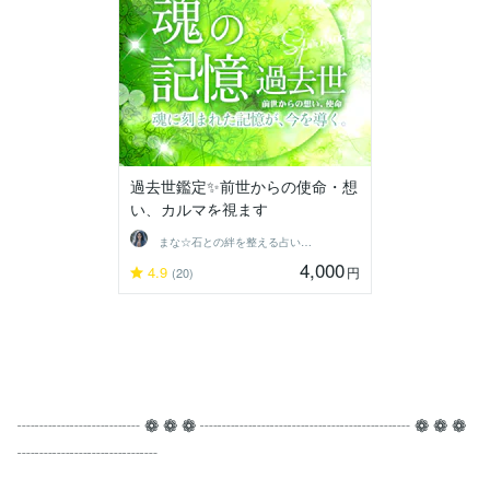
過去世鑑定✨前世からの使命・想
い、カルマを視ます
まな☆石との絆を整える占い師＆セラピスト
4,000
4.9
円
(20)
┈┈┈┈┈┈┈ ❁ ❁ ❁ ┈┈┈┈┈┈┈┈┈┈┈┈ ❁ ❁ ❁
┈┈┈┈┈┈┈┈