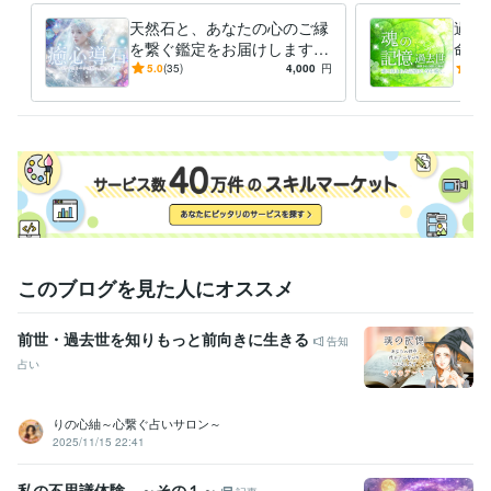
子育て支援員
取得年 : 2024年
天然石と、あなたの心のご縁
過去
ビジネス・クリエイティブツール
を繋ぐ鑑定をお届けします
命・
CapCut:2年
Canva:3年
パワーストーンとの対話✨ス
天然
5.0
(35)
4,000
円
4.9
ピリチュアルな魂のメッセー
憶。
得意分野
ジ
ング
占い
TCカラーセラピー
アチューンメント各種
占い各種
ことだま
アロマ＠リーダー
占い
ヒーリング
悩み相談
縁結び
アチューメント
カラーセラピー
住まい・美容・生活相談
アロマセラピー検定1級
アロマ
ハーブ
エステ
エッセンシャルオイル
語学力
英語
日常会話レベル
このブログを見た人にオススメ
前世・過去世を知りもっと前向きに生きる
告知
占い
りの心紬～心繋ぐ占いサロン～
2025/11/15 22:41
私の不思議体験 ～その１～