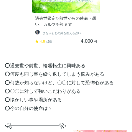
過去世鑑定✨前世からの使命・想
い、カルマを視ます
まな☆石との絆を整える占い師＆セラピスト
4,000
4.9
円
(20)
⭕過去世や前世、輪廻転生に興味ある
⭕何度も同じ事を繰り返してしまう悩みがある
⭕何故か知らないけど、〇〇に対して恐怖心がある
⭕〇〇に対して強いこだわりがある
⭕懐かしい事や場所がある
⭕今の自分の使命は？
꧁——————————꧂