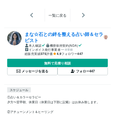
一覧に戻る
まな☆石との絆を整える占い師＆セラ
ピスト
本人確認
機密保持契約(NDA)
インボイス発行事業者
未登録
総販売実績
375
評価
4.9
フォロワー
447
無料で見積り相談
メッセージを送る
フォロー
447
スケジュール
①占い＆カラーセラピー

夕方〜翌早朝、休業日（休業日は下部に記載）はお休み致します。

②アチューンメント＆ヒーリング
