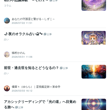
記事
コラム
あなたの守護霊と繋がる～しずこ～
2026/07/22 11:51
🌙 夜のオラクル占い🔮🐾
記事
占い
猫村かのん
2026/05/01 11:06
前世・過去世を知るとどうなるの？
記事
占い
優羅々（ゆらら）｜霊視鑑定師＋算命学
2026/03/03 16:12
アカシックリーディングで「光の道」へ目覚め
る旅へ
記事