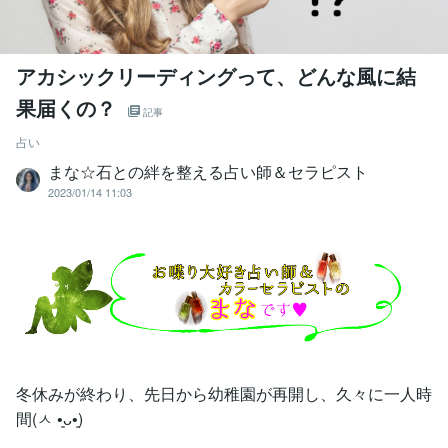
アカシックリーディングって、どんな風に結
果届くの？
記事
占い
まな☆石との絆を整える占い師＆セラピスト
2023/01/14 11:03
冬休みが終わり、先日から幼稚園が再開し、久々に一人時
間(ㅅ •͈ᴗ•͈)