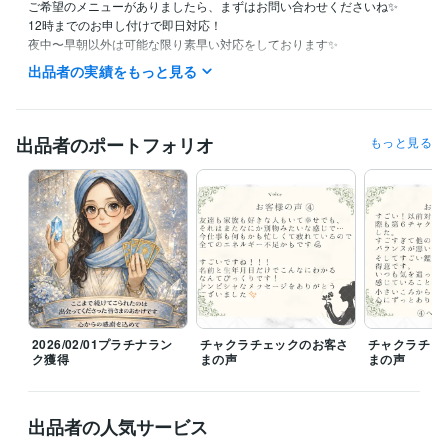
ご希望のメニューがありましたら、まずはお問い合わせくださいね✨

12時までのお申し付けで即日対応！

夜中〜早朝以外は可能な限り素早い対応をしております✨

┈┈┈┈┈┈┈ ❁ ❁ ❁ ┈┈┈┈┈┈┈┈

出品者の実績をもっと見る
【休業日】

土日祝日

※DMやお取引はできる限り確認し、お返事も可能な範囲でさせて頂きま
す✨

出品者のポートフォリオ
もっと見る
【夜間対応】

19時以降は育児などでバタバタしていることがあり、お返事が遅くなる
もしくは翌日になる可能性がございます。
経験職種
ライフスタイル・その他 / 占い師
経験年数 : 5年
ライフスタイル・その他 / マッサージ師・セラピスト
経験年数 : 4年
ライフスタイル・その他 / アドバイザー
経験年数 : 19年
受賞歴
2026/02/01プラチナラン
チャクラチェックのお客さ
チャクラチェ
ココナラ♡ゴールドランク達成！
ココナラ✨プラチナランク達成！
ク獲得
まの声
まの声
資格・検定
カラーセラピスト
取得年 : 2011年
出品者の人気サービス
アロマテラピー検定1級
取得年 : 2004年