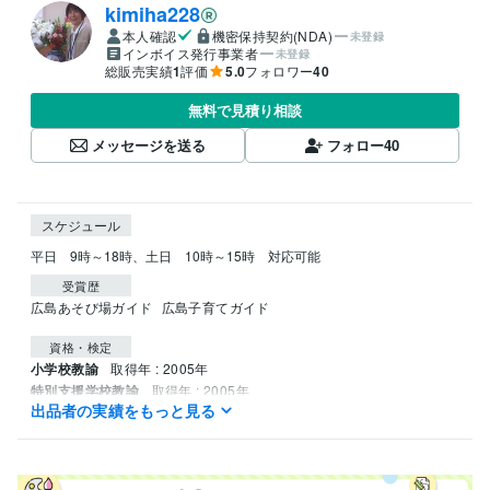
kimiha228
本人確認
機密保持契約(NDA)
未登録
インボイス発行事業者
未登録
総販売実績
1
評価
5.0
フォロワー
40
無料で見積り相談
メッセージを送る
フォロー
40
スケジュール
平日　9時～18時、土日　10時～15時　対応可能
受賞歴
広島あそび場ガイド
広島子育てガイド
資格・検定
小学校教諭
取得年 : 2005年
特別支援学校教諭
取得年 : 2005年
出品者の実績をもっと見る
幼稚園教諭
取得年 : 2005年
司書教諭
取得年 : 2004年