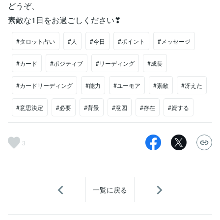
どうぞ、
素敵な1日をお過ごしください❣
#タロット占い
#人
#今日
#ポイント
#メッセージ
#カード
#ポジティブ
#リーディング
#成長
#カードリーディング
#能力
#ユーモア
#素敵
#冴えた
#意思決定
#必要
#背景
#意図
#存在
#資する
3
一覧に戻る