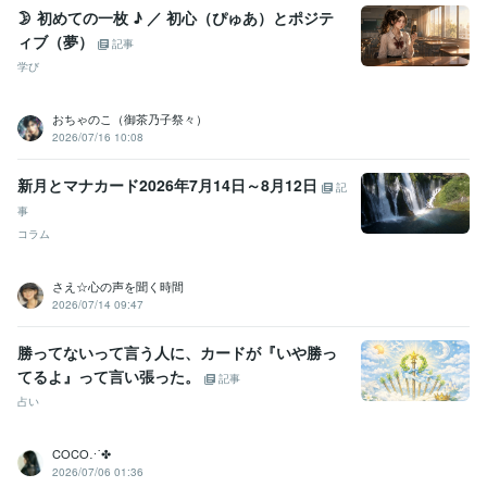
🌛 初めての一枚 ♪ ／ 初心（ぴゅあ）とポジテ
ィブ（夢）
記事
学び
おちゃのこ（御茶乃子祭々）
2026/07/16 10:08
新月とマナカード2026年7月14日～8月12日
記
事
コラム
さえ☆心の声を聞く時間
2026/07/14 09:47
勝ってないって言う人に、カードが『いや勝っ
てるよ』って言い張った。
記事
占い
COCO⋰✤
2026/07/06 01:36