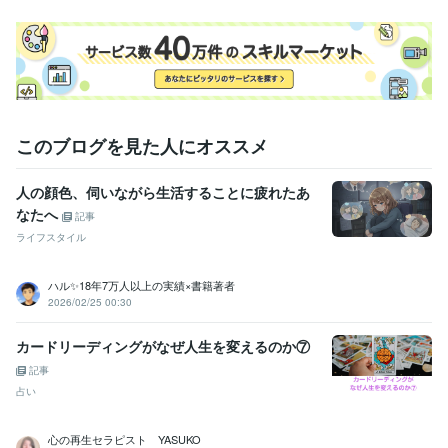
このブログを見た人にオススメ
人の顔色、伺いながら生活することに疲れたあ
なたへ
記事
ライフスタイル
ハル✨18年7万人以上の実績×書籍著者
2026/02/25 00:30
カードリーディングがなぜ人生を変えるのか⑦
記事
占い
心の再生セラピスト YASUKO