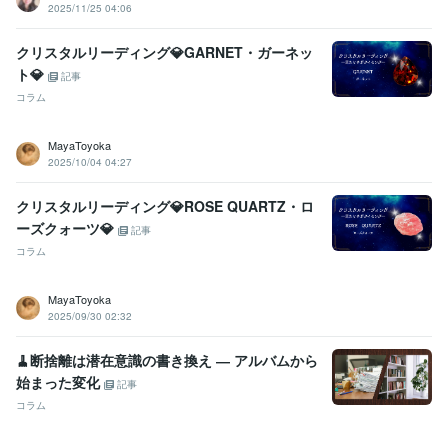
2025/11/25 04:06
クリスタルリーディング💎GARNET・ガーネッ
ト💎
記事
コラム
MayaToyoka
2025/10/04 04:27
クリスタルリーディング💎ROSE QUARTZ・ロ
ーズクォーツ💎
記事
コラム
MayaToyoka
2025/09/30 02:32
🧹断捨離は潜在意識の書き換え ― アルバムから
始まった変化
記事
コラム