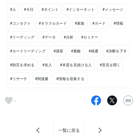
#人
#今日
#ポイント
#インターネット
#メッセージ
#コンタクト
#オラクルカード
#家族
#カード
#情報
#リーディング
#データ
#分析
#セミナー
#カードリーディング
#講座
#素敵
#精通
#決断を下す
#助言を求める
#友人
#本質を見抜ける人
#意見を聞く
#リサーチ
#関連書
#情報を収集する
4
一覧に戻る