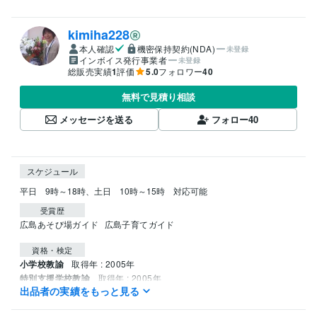
kimiha228
本人確認
機密保持契約(NDA)
未登録
インボイス発行事業者
未登録
総販売実績
1
評価
5.0
フォロワー
40
無料で見積り相談
メッセージを送る
フォロー
40
スケジュール
平日　9時～18時、土日　10時～15時　対応可能
受賞歴
広島あそび場ガイド
広島子育てガイド
資格・検定
小学校教諭
取得年 : 2005年
特別支援学校教諭
取得年 : 2005年
出品者の実績をもっと見る
幼稚園教諭
取得年 : 2005年
司書教諭
取得年 : 2004年