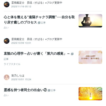
霊視鑑定士 昴流（すばる）※ブログ更新中
2025/11/16 05:12
心と体を整える“遠隔チャクラ調整”──自分を取
り戻す癒しのプロセス
記事
占い
霊視鑑定士 昴流（すばる）※ブログ更新中
2025/10/09 13:01
直観の心理学～占いが磨く「第六の感覚」～
記事
ライフスタイル
宙乃しらは
2025/10/01 15:24
霊感を持つ者同士の出会い②
記事
占い