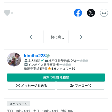
8
一覧に戻る
kimiha228
本人確認
機密保持契約(NDA)
未登録
インボイス発行事業者
未登録
総販売実績
1
評価
5.0
フォロワー
40
無料で見積り相談
メッセージを送る
フォロー
40
スケジュール
平日　9時～18時、土日　10時～15時　対応可能