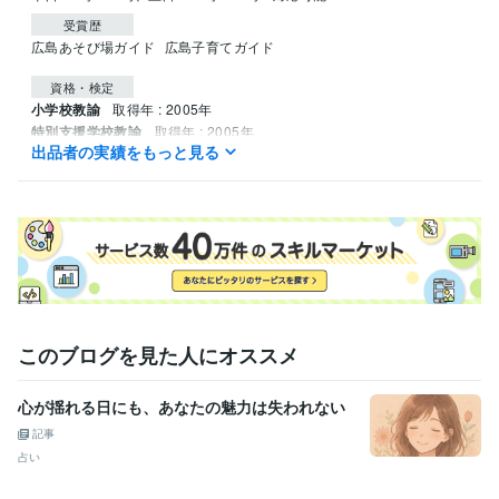
受賞歴
広島あそび場ガイド
広島子育てガイド
資格・検定
小学校教諭
取得年 : 2005年
特別支援学校教諭
取得年 : 2005年
出品者の実績をもっと見る
幼稚園教諭
取得年 : 2005年
司書教諭
取得年 : 2004年
このブログを見た人にオススメ
心が揺れる日にも、あなたの魅力は失われない
記事
占い