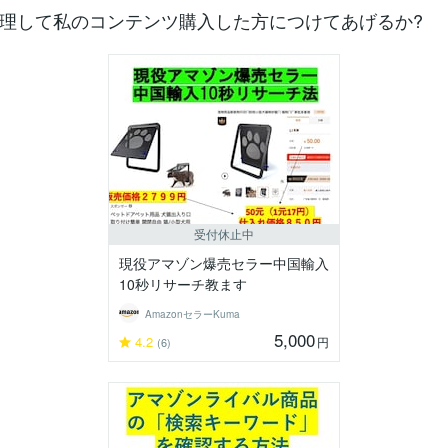
理して私のコンテンツ購入した方につけてあげるか?
受付休止中
現役アマゾン爆売セラー中国輸入
10秒リサーチ教ます
AmazonセラーKuma
5,000
4.2
円
(6)