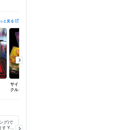
3年
っと見る
サイキックタロットオラ
実践レイキヒーリング・
クルカード
ヒーラー認定
ング)で
深夜のチャット鑑定30分！ゆ
す YES
っくり占います チャット鑑