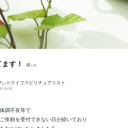
てます！
記事
ぴぃ☆ライフスピリチュアリスト
22 04:39
体調不良等で
ご依頼を受付できない日が続いており