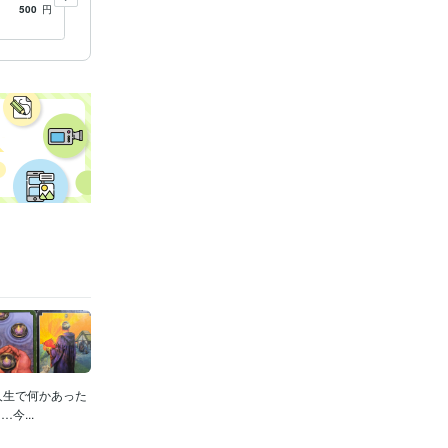
ュラムに
定やらせて頂きます！
500
円
5.0
(20)
1,000
円
人生で何かあった
...