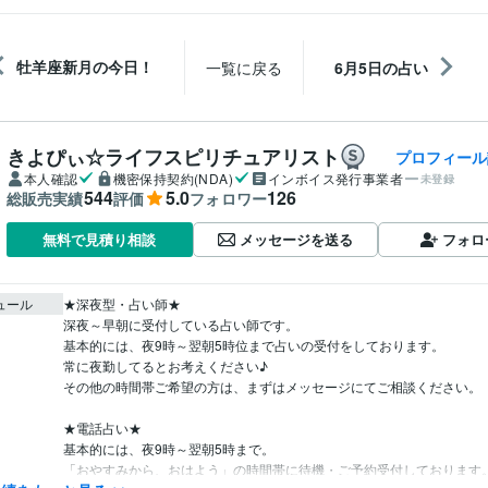
牡羊座新月の今日！
一覧に戻る
6月5日の占い
きよぴぃ☆ライフスピリチュアリスト
プロフィール
本人確認
機密保持契約(NDA)
インボイス発行事業者
未登録
544
5.0
126
総販売実績
評価
フォロワー
メッセージを送る
フォロ
無料で見積り相談
ュール
★深夜型・占い師★

深夜～早朝に受付している占い師です。

基本的には、夜9時～翌朝5時位まで占いの受付をしております。

常に夜勤してるとお考えください♪

その他の時間帯ご希望の方は、まずはメッセージにてご相談ください。

★電話占い★

基本的には、夜9時～翌朝5時まで。

「おやすみから、おはよう」の時間帯に待機・ご予約受付しております。