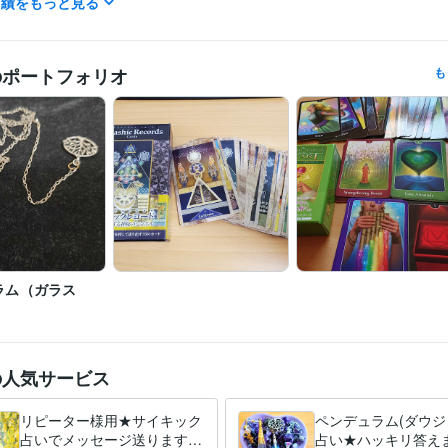
実績をもっと見る
※それ以外の時間帯は、ご予約時にご相談下さい。
情報処理技術者（初級システムアドミニストレータ）
取得年 : 200
検定
インターネット検定（.comMaster★）
取得年 : 2003年
のポートフォリオ
も
占い
オラクルカード占い、ダウジング
分野
占い スピリチュアル
ラム（ガラス
の人気サービス
リピーター様用★サイキック
ペンデュラム(ダウジ
占いでメッセージ送ります
占い★ハッキリ答えま