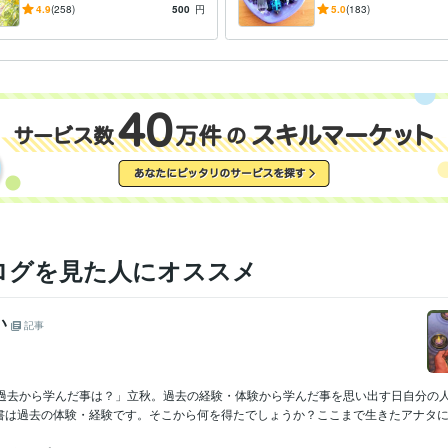
サイキック占いで、必要なリ
か？NOか？ペンデ
4.9
(258)
500
円
5.0
(183)
ーディングメッセージを届け
聞いてみませんか？
ます
ログを見た人にオススメ
い
記事
「過去から学んだ事は？」立秋。過去の経験・体験から学んだ事を思い出す日自分の
書は過去の体験・経験です。そこから何を得たでしょうか？ここまで生きたアナタに…今