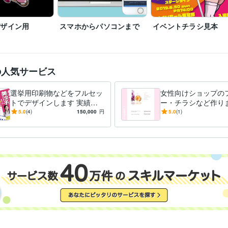
Adobe InDesign:15年
Live2D:1年
Adobe After Effects:3年
Adobe Audi
Dreamweaver:6年
ツール
デザイン用
スマホからパソコンまで
イベントチラシ見本
デザイン制作
印刷媒体・キャラクター作成
分野
ビジネス
印刷
キャラクター
イラスト
悩み相談・カウンセリング
心理カウンセラー
の人気サービス
カウンセリング
名古屋経済大学
1992年3月 ~ 1996年2月
歴
選挙用印刷物などをフルセッ
女性向けショップの
トでデザインします 実績多
ー・チラシなど作りま
数！『見やすさ徹底重視‼︎』
フェやヘアサロンな
5.0
(4)
150,000
円
5.0
(1)
わかりやすく政策アピール！
い雰囲気が好きなお