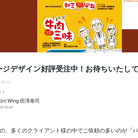
ージデザイン好評受注中！お待ちいたし
ンテンツ
スト
dom Wing 田澤泰司
29 00:29
の、多くのクライアント様の中でご依頼の多いのが「