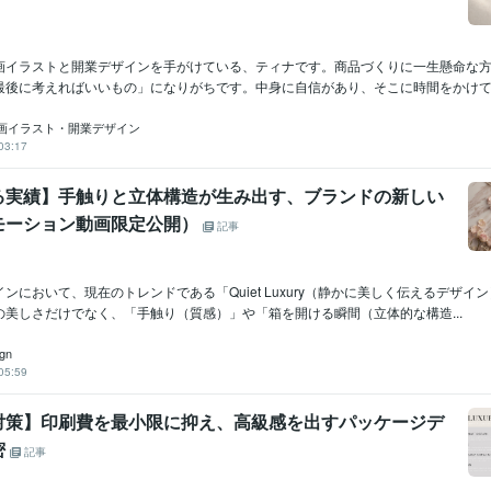
画イラストと開業デザインを手がけている、ティナです。商品づくりに一生懸命な
最後に考えればいいもの」になりがちです。中身に自信があり、そこに時間をかけてい
画イラスト・開業デザイン
03:17
る実績】手触りと立体構造が生み出す、ブランドの新しい
モーション動画限定公開）
記事
ンにおいて、現在のトレンドである「Quiet Luxury（静かに美しく伝えるデザイ
の美しさだけでなく、「手触り（質感）」や「箱を開ける瞬間（立体的な構造...
gn
05:59
対策】印刷費を最小限に抑え、高級感を出すパッケージデ
密
記事