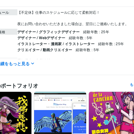
ュール
【不定休】仕事のスケジュールに応じて柔軟対応！

夜にお問い合わせいただきました場合は、翌日にご連絡いたします。
デザイナー / グラフィックデザイナー
経験年数 : 25年
職種
デザイナー / Webデザイナー
経験年数 : 5年
イラストレーター・漫画家 / イラストレーター
経験年数 : 25年
クリエイター / 動画クリエイター
経験年数 : 5年
愛知県内の印刷会社
2004年3月 ~ 2017年3月
歴
実績をもっと見る
K市納涼まつりポスターデザインコンペ採用
歴
MUD協会・メディア・ユニバーサルデザイン・2級ディレクター
取得
検定
のポートフォリオ
も
JADP認定メンタル心理カウンセラー
取得年 : 2018年
JADP認定上級心理カウンセラー
取得年 : 2018年
上級心理カウンセラー
取得年 : 2018年
CSS:6年
HTML:6年
JavaScript:6年
ミング言
ムワーク
Google スプレッドシート:2年
ChatGPT:1年
Adobe Firefly:1年
クリエイ
ツール
Adobe Photoshop:25年
Adobe Premiere Pro:5年
Adobe Illustrator: