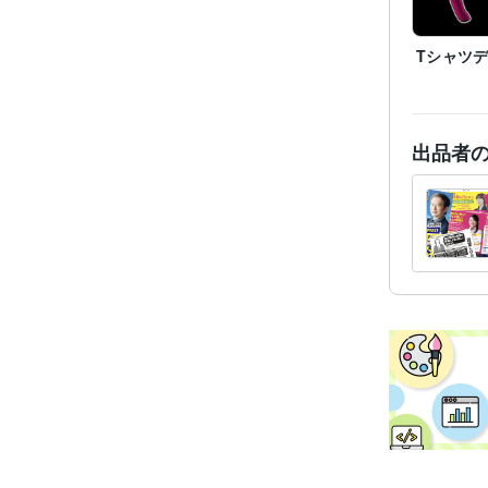
その他
Tシャツ
得意
出品者
学