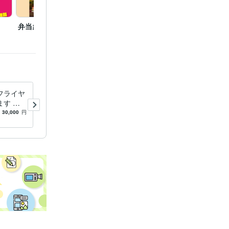
tion:3年
弁当紹介フライヤー
動画サイト用キャラクタ
食品会
ー
フライヤ
復活！残り１名様！アメリカ
す カ
ンキャラクター制作します
ど柔らか
【超格安！】全身キャラ最低
30,000
円
5.0
(8)
5,000
円
店向け
価格5,000円！