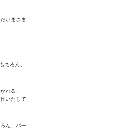
ただいまさま
はもちろん、
置かれる」
制作いたして
ちろん、パー