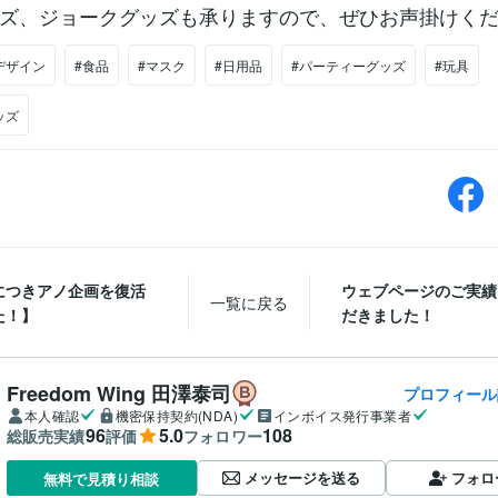
ズ、ジョークグッズも承りますので、ぜひお声掛けく
デザイン
#食品
#マスク
#日用品
#パーティーグッズ
#玩具
ッズ
につきアノ企画を復活
ウェブページのご実績
一覧に戻る
た！】
だきました！
Freedom Wing 田澤泰司
プロフィール
本人確認
機密保持契約(NDA)
インボイス発行事業者
96
5.0
108
総販売実績
評価
フォロワー
メッセージを送る
フォロ
無料で見積り相談