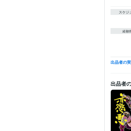
スケジ
経験
職
出品者の
受賞
資格・
出品者
プログラ
語・フレー
ビジネス・
ティブ