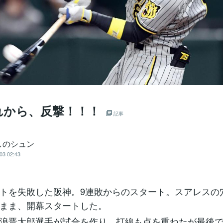
れから、反撃！！！
記事
しのシュン
03 02:43
トを失敗した阪神。9連敗からのスタート。スアレスの
まま、開幕スタートした。
浪晋太郎選手が試合を作り、打線も点を重ねたが最後