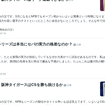
台の父です。3月になるとNPBでもオープン戦からいよいよ開幕という時期になりま
戦力や若い選手のテストといったところに余念がないところでしょう。そんな中で注目さ
io（南仙台の父）
00:18
シリーズは本当にセパの実力の格差なのか？
記事
す。たとえ彼我の実力が拮抗していてもなぜか大差がつく試合があるものです。私
たが、第2戦の先発を見た時点で嫌あな予感がしました。たぶんこれは藤川氏の驕りで
00:59
 阪神タイガースはCSを勝ち抜けるか
記事
台の父です。NPBもシーズンの順位やタイトル争いもほぼ見えてきて、いよいよCS