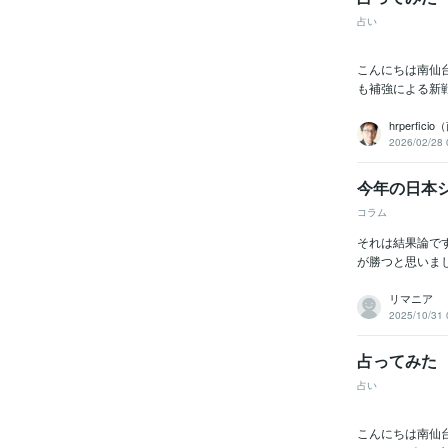
占い
こんにちは南仙
も補強による新
hrperfic
2026/02/28 
今年の日本
コラム
それは結果論で
が勝つと思いまし
リマニア
2025/10/31 
占ってみた
占い
こんにちは南仙