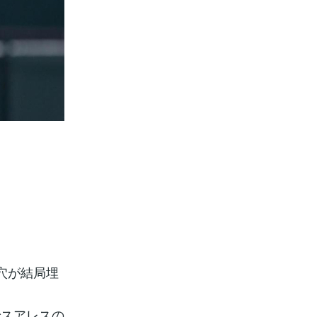
穴が結局埋
でスアレスの