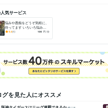
の人気サービス
悩みや愚痴をどうぞ気軽に、
待ってます いろいろ悩み
や、言えない愚痴、他人に話
5.0
(1)
100
円
/分
したら楽になりますよ！
ログを見た人にオススメ
 阪神タイガースはリーグ連覇できるか
記事