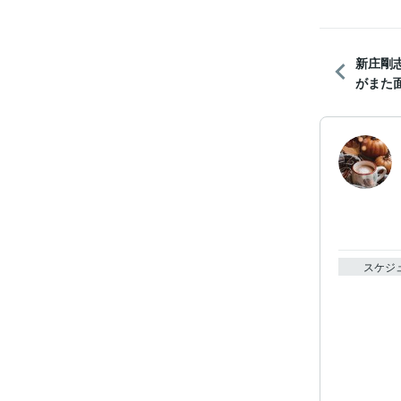
新庄剛
がまた
スケジ