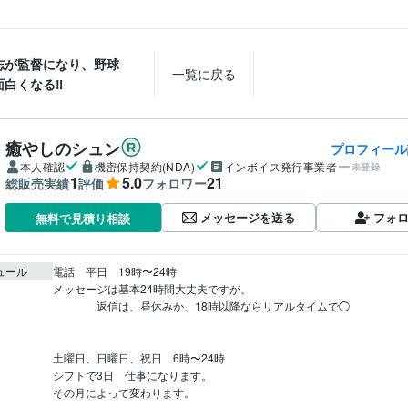
志が監督になり、野球
一覧に戻る
面白くなる‼
癒やしのシュン
プロフィール
本人確認
機密保持契約(NDA)
インボイス発行事業者
未登録
1
5.0
21
総販売実績
評価
フォロワー
メッセージを送る
フォ
無料で見積り相談
ュール
電話　平日　19時〜24時　　

メッセージは基本24時間大丈夫ですが、

　　　　返信は、昼休みか、18時以降ならリアルタイムで◯

土曜日、日曜日、祝日　6時〜24時

シフトで3日　仕事になります。
