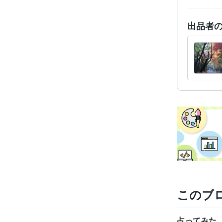
出品者
このブ
占ってみた