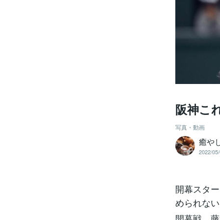
阪神こ
写真・動画
癒や
2022/05/
開幕スター
められない
開幕戦、藤