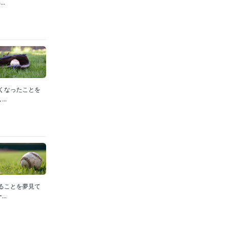
.
くなったことを
..
ることを夢見て
..