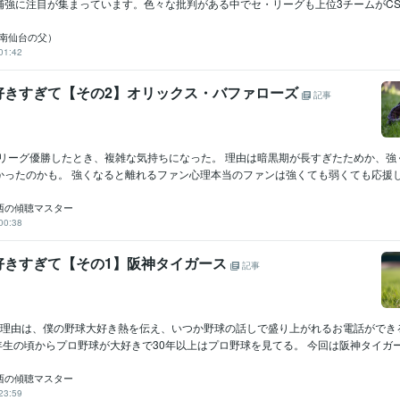
強に注目が集まっています。色々な批判がある中でセ・リーグも上位3チームがCS..
io（南仙台の父）
01:42
好きすぎて【その2】オリックス・バファローズ
記事
年にリーグ優勝したとき、複雑な気持ちになった。 理由は暗黒期が長すぎたためか、強
ったのかも。 強くなると離れるファン心理本当のファンは強くても弱くても応援し.
西の傾聴マスター
00:38
好きすぎて【その1】阪神タイガース
記事
く理由は、僕の野球大好き熱を伝え、いつか野球の話しで盛り上がれるお電話ができ
年生の頃からプロ野球が大好きで30年以上はプロ野球を見てる。 今回は阪神タイガー.
西の傾聴マスター
23:59