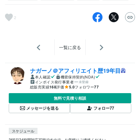
2
一覧に戻る
ナガーノ＠アフィリエイト歴19年目
本人確認
機密保持契約(NDA)
インボイス発行事業者
未登録
総販売実績
168
評価
5.0
フォロワー
77
無料で見積り相談
メッセージを送る
フォロー
77
スケジュール
365日24時間対応可能ですので、お気軽にご連絡ください。