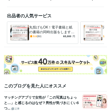
ビジネス・クリエイティブツール
WordPress:18年
ChatGPT:3年
Canva:5年
出品者の人気サービス
その他ツール
アフィリエイト:18年
アフィリエイトコンサルタント:12年
丸投げもOK！電子書籍と紙
完全
の書籍の同時出版をします
（P
得意分野
１つの原稿から電子書籍と紙
庫を
5.0
(50)
65,000
円
5.0
資産運用・副業の相談
アフィリエイト
コンテンツ販売・情報販売
の書籍（POD出版）を代行し
でき
ワードプレスサイト作成
ます
アフィリエイト
コンテンツ販売
情報販売
アダルト
出会い系
コンサル
Wordpres
ワードプレス
サイト作成
ブログ作成
ライティング・翻訳
Amazonで電子書籍、紙書籍の出版代行
外国語
の電子書籍、紙の書籍の出版代行
amazon
電子書籍
紙の書籍
POD出版
文章校正
kindle
ペーパーバック
翻訳
海外出版
丸投げ
このブログを見た人にオススメ
マッチングアプリで女性が「この写真はちょっ
と…」と感じるのはなぜ？男性が気づきにくい5
つ...
記事