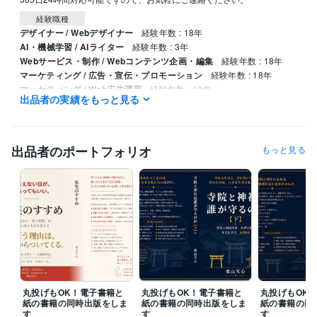
経験職種
デザイナー / Webデザイナー
経験年数 : 18年
AI・機械学習 / AIライター
経験年数 : 3年
Webサービス・制作 / Webコンテンツ企画・編集
経験年数 : 18年
マーケティング / 広告・宣伝・プロモーション
経験年数 : 18年
マーケティング / Web広告運用
経験年数 : 18年
出品者の実績をもっと見る
職歴
ネットビジネス
2008年9月 ~ 現在
アフィリエイト
2010年10月 ~ 現在
出品者のポートフォリオ
もっと見る
専業アフィリエイター
2012年11月 ~ 現在
アフィリエイトコンサルタント
2015年5月 ~ 現在
ビジネス雑誌で紹介
2016年12月 ~ 現在
受賞歴
リアルチャレンジ2010 一般部門7位入賞
日本情報販売論理機構(JIBE
O) 第３期認定レビュアー就任
月刊BIGtomorrow2017年3月号で紹介
されました
スポーツニッポン新聞（スポニチ）西部版で紹介されま
した
デイリースポーツ 大阪本社版で紹介されました
丸投げもOK！電子書籍と
丸投げもOK！電子書籍と
丸投げもOK
資格・検定
紙の書籍の同時出版をしま
紙の書籍の同時出版をしま
紙の書籍の同
普通自動車第一種運転免許
取得年 : 1997年
す
す
す