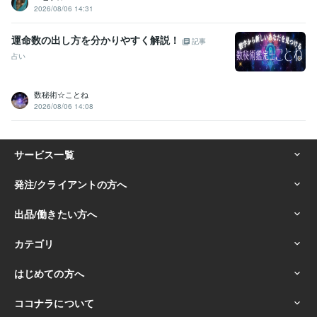
セミナー 意識改革
コンサル 創業支援
補助金 労務 雇用
2026/08/06 14:31
アイデア 企画提案
プレゼン資料 制作
事業計画 運営
SEO対策 動画作成
運命数の出し方を分かりやすく解説！
記事
語学力
占い
英語
日常会話レベル
インドネシア語
日常会話レベル
数秘術☆ことね
2026/08/06 14:08