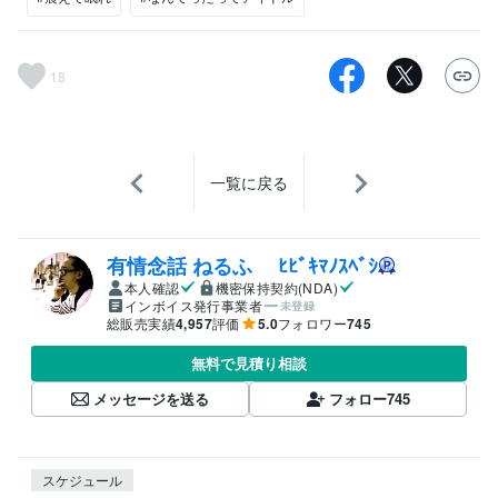
18
一覧に戻る
有情念話 ねるふ ﾋﾋﾞｷﾏﾉｽﾍﾞｼ
本人確認
機密保持契約(NDA)
インボイス発行事業者
未登録
総販売実績
4,957
評価
5.0
フォロワー
745
無料で見積り相談
メッセージを送る
フォロー
745
スケジュール