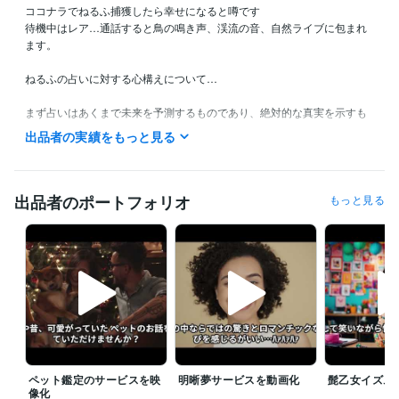
ココナラでねるふ捕獲したら幸せになると噂です

待機中はレア…通話すると鳥の鳴き声、渓流の音、自然ライブに包まれ
ます。

ねるふの占いに対する心構えについて…

まず占いはあくまで未来を予測するものであり、絶対的な真実を示すも
のではないということを頭に入れて聞いてください。占いの結果は一つ
出品者の実績をもっと見る
の可能性であり実際にその通りになるかどうかは貴方の行動次第で変わ
ります。

占いをする際には自己責任で占いの結果に惑わされず自分自身の意思決
出品者のポートフォリオ
もっと見る
定に責任を持つことが重要。占いが自分の望む結果でなかった場合で
も、それは自分の選択や行動が原因だったかもしれません。

占いの結果に囚われず自分の直感や経験に耳を傾けることが大切。そし
て落ち着いて自分自身の内なる声や現実の状況を客観的に見ることが大
切だよ。

占いは楽しむマインドが基本。過度に期待しアゲ鑑定に依存することは
絶対に避けるべき。なぜなら占いに過剰な期待や依存心を抱くことで現
実から逃避をしてしまう可能性があるの。自分自身の力や努力を必ず信
ペット鑑定のサービスを映
明晰夢サービスを動画化
髭乙女イズム
じること。そして現実に向き合い小さくコツコツ行動をする決意が重要
像化