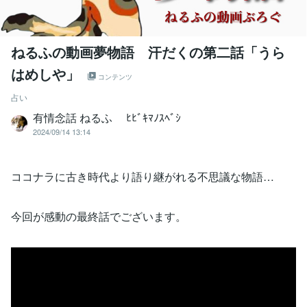
ねるふの動画夢物語 汗だくの第二話「うら
はめしや」
コンテンツ
占い
有情念話 ねるふ ﾋﾋﾞｷﾏﾉｽﾍﾞｼ
2024/09/14 13:14
ココナラに古き時代より語り継がれる不思議な物語…
今回が感動の最終話でございます。