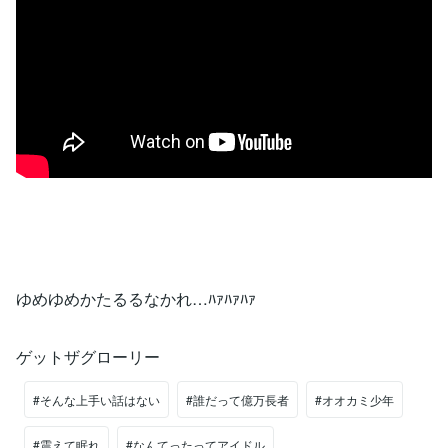
ゆめゆめかたるるなかれ…ﾊｧﾊｧﾊｧ
ゲットザグローリー
#そんな上手い話はない
#誰だって億万長者
#オオカミ少年
#震えて眠れ
#なんてったってアイドル