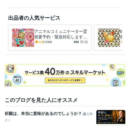
なんだ。

最後に占いは一つのエンターテイメントとして捉えてください。占いが
出品者の人気サービス
提供する未知なる世界やユニークな視点を笑いながら楽しむ余裕から新
たな刺激や気づき、未来の変換チャンスを得ることができるのよ、では
ではゲットザグローリー
アニマルコミュニケーター霊
静か
経験職種
視要予約・緊急対応します
教え
デザイナー / グラフィックデザイナー
経験年数 : 30年
ペットロスの魂を深掘りし時
を取
4.9
(1348)
400
円
/分
5.0
クリエイター / ライター・編集
空を超え生まれ変わり…響き
経験年数 : 30年
よ！
伝えます
ｺﾞｸﾘ
マーケティング / 広告・宣伝・プロモーション
経験年数 : 20年
メディア・出版・広告 / プロデューサー・ディレクター
経験年数 : 2
5年
ライフスタイル・その他 / 占い師
経験年数 : 30年
受賞歴
某全国流通ファッション雑誌にてファッションエディタとして執筆
民放テレビ局にてファッションスタイリング及び番組構成作家
広告
代理店にて企画プランナーとして企画提案を執筆
世界的な自動車メ
このブログを見た人にオススメ
ーカーへ提案した斬新な広告アイデアが入賞
ファッションビルを企
画プランニングし再生させ全国新聞に掲載
地方活性化イベントの企
祈願は、本当に意味があるのでしょうか？
記事
画提案。過疎地に2万人集める
占い
資格・検定