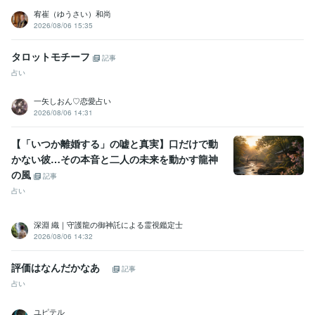
普通自動車第一種運転免許
取得年 : 1988年
宥崔（ゆうさい）和尚
歯科技工士
取得年 : 1999年
2026/08/06 15:35
ビジネス・クリエイティブツール
タロットモチーフ
Excel:20年
PowerPoint:25年
Word:25年
freee:10年
弥生会計:20年
記事
Adobe Photoshop:30年
Adobe Premiere Pro:20年
Final Cut Pro:15年
占い
Adobe Illustrator:25年
Canva:1年
Adobe InDesign:10年
Dreamweaver:15年
Painter:20年
Adobe After Effects:20年
一矢しおん♡恋愛占い
2026/08/06 14:31
Adobe Flash:20年
Adobe Dimension:10年
その他ツール
【「いつか離婚する」の嘘と真実】口だけで動
霊視鑑定:30年
言霊祓い:30年
ビブリオマンシー:30年
かない彼…その本音と二人の未来を動かす龍神
タロットリーディング:25年
八鏡占術:25年
の風
記事
ペンデュラムリーディング:25年
スピリチュアルコーチング:20年
占い
スピリチュアルデザイン:20年
得意分野
深淵 織｜守護龍の御神託による霊視鑑定士
占い
言霊夢見スピリチュアル鑑定
守護霊視スピリチュアル鑑定
ペ
2026/08/06 14:32
ットのスピリチュアル鑑定
行動変容
アファメーション
夢占い
言霊
チャネリング
ペット鑑定
評価はなんだかなあ
記事
ペットロス
コミュニケーター
生まれ変わり
サイコメトリー
占い
集客・マーケティング相談
地域おこし企画プランナー
紙媒体の取材
編集制作
ユピテル
地方創生 新規事業
新規起業 資金繰り
ビジネススクール