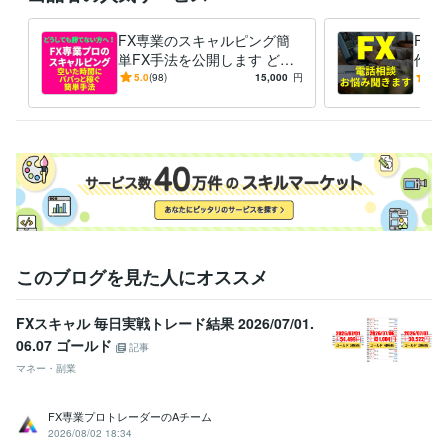
FX専業のスキャルピング簡
FX
単FX手法を公開します どう
作っ
しても勝てない方へ！毎日実
相談
5.0
(98)
15,000
円
5.0
戦トレード！ 特典ありnote
このブログを見た人にオススメ
FXスキャル 毎日実戦トレード結果 2026/07/01.
06.07 ゴールド
記事
マネー・副業
FX専業プロトレーダーのAチーム
2026/08/02 18:34