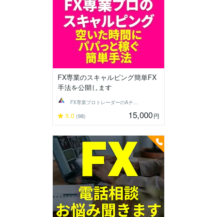
FX専業のスキャルピング簡単FX
手法を公開します
FX専業プロトレーダーのAチーム
15,000
5.0
円
(98)