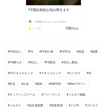
FX電話相談お悩み聞きます
FX専業プロトレーダーのAチーム
100
5.0
円
/分
(1)
#FX先出し
#FX
#FX初心者
#FX手法
#投資
#副業
#FX勝ち方
#先出し
#FX配信
#先出し配信
#FXスキャルピング
#スキャルピング
#ビジネス
#AI
#貯金
#お金
#節約
#S&P500
#Webデザイン
#オンラインスクール
#フリーランス
#メルカリ物販
#メルカリ
#会社員副業
#資産形成
#ドル円
#ゴールド