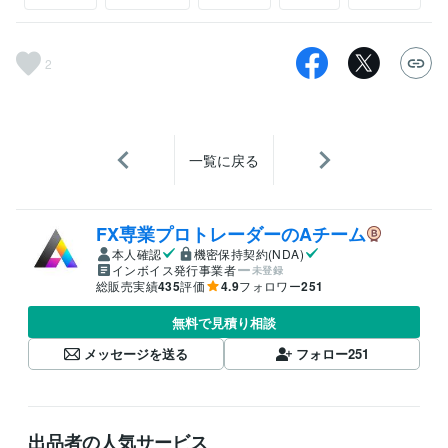
2
一覧に戻る
FX専業プロトレーダーのAチーム
本人確認
機密保持契約(NDA)
インボイス発行事業者
未登録
総販売実績
435
評価
4.9
フォロワー
251
無料で見積り相談
メッセージを送る
フォロー
251
出品者の人気サービス