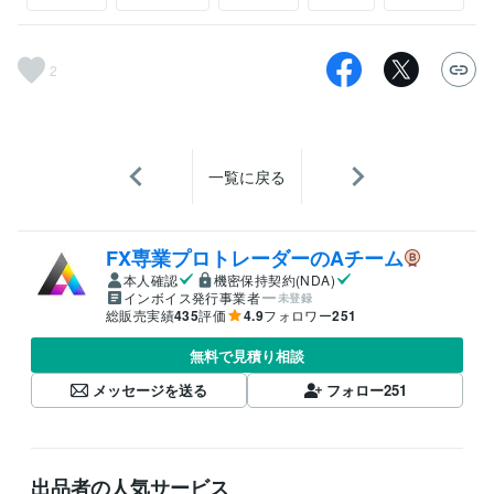
2
一覧に戻る
FX専業プロトレーダーのAチーム
本人確認
機密保持契約(NDA)
インボイス発行事業者
未登録
総販売実績
435
評価
4.9
フォロワー
251
無料で見積り相談
メッセージを送る
フォロー
251
出品者の人気サービス