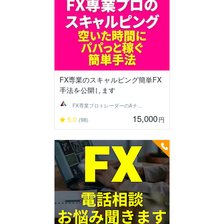
FX専業のスキャルピング簡単FX
手法を公開します
FX専業プロトレーダーのAチーム
15,000
5.0
円
(98)