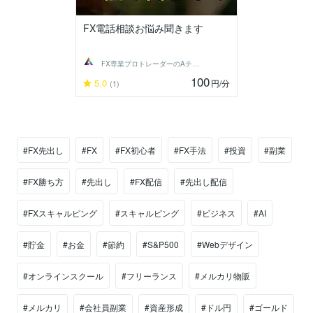
FX電話相談お悩み聞きます
FX専業プロトレーダーのAチーム
100
5.0
円
/分
(1)
#FX先出し
#FX
#FX初心者
#FX手法
#投資
#副業
#FX勝ち方
#先出し
#FX配信
#先出し配信
#FXスキャルピング
#スキャルピング
#ビジネス
#AI
#貯金
#お金
#節約
#S&P500
#Webデザイン
#オンラインスクール
#フリーランス
#メルカリ物販
#メルカリ
#会社員副業
#資産形成
#ドル円
#ゴールド