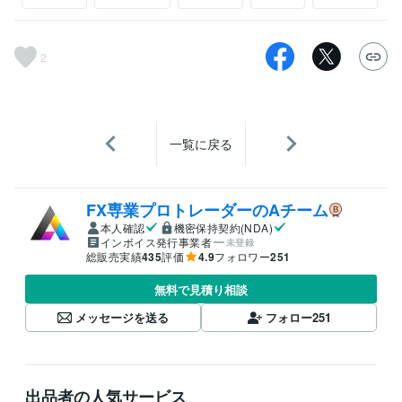
2
一覧に戻る
FX専業プロトレーダーのAチーム
本人確認
機密保持契約(NDA)
インボイス発行事業者
未登録
総販売実績
435
評価
4.9
フォロワー
251
無料で見積り相談
メッセージを送る
フォロー
251
出品者の人気サービス