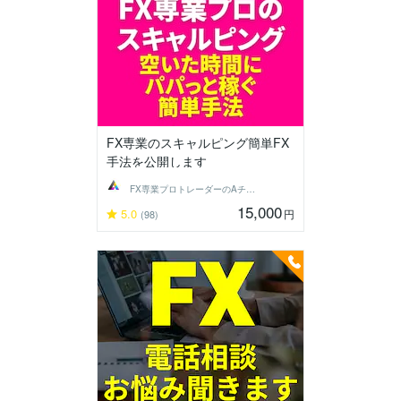
FX専業のスキャルピング簡単FX
手法を公開します
FX専業プロトレーダーのAチーム
15,000
5.0
円
(98)