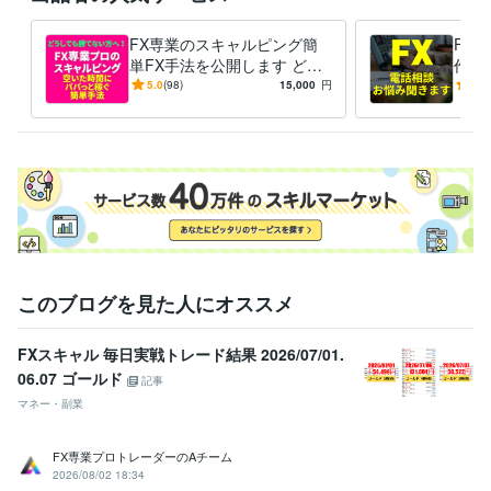
FX専業のスキャルピング簡
FX
単FX手法を公開します どう
作っ
しても勝てない方へ！毎日実
相談
5.0
(98)
15,000
円
5.0
戦トレード！ 特典ありnote
このブログを見た人にオススメ
FXスキャル 毎日実戦トレード結果 2026/07/01.
06.07 ゴールド
記事
マネー・副業
FX専業プロトレーダーのAチーム
2026/08/02 18:34