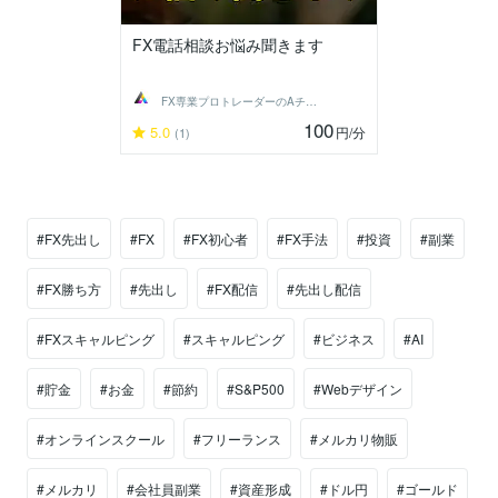
FX電話相談お悩み聞きます
FX専業プロトレーダーのAチーム
100
5.0
円
/分
(1)
#FX先出し
#FX
#FX初心者
#FX手法
#投資
#副業
#FX勝ち方
#先出し
#FX配信
#先出し配信
#FXスキャルピング
#スキャルピング
#ビジネス
#AI
#貯金
#お金
#節約
#S&P500
#Webデザイン
#オンラインスクール
#フリーランス
#メルカリ物販
#メルカリ
#会社員副業
#資産形成
#ドル円
#ゴールド