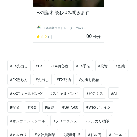
FX電話相談お悩み聞きます
FX専業プロトレーダーのAチーム
100
5.0
円
/分
(1)
#FX先出し
#FX
#FX初心者
#FX手法
#投資
#副業
#FX勝ち方
#先出し
#FX配信
#先出し配信
#FXスキャルピング
#スキャルピング
#ビジネス
#AI
#貯金
#お金
#節約
#S&P500
#Webデザイン
#オンラインスクール
#フリーランス
#メルカリ物販
#メルカリ
#会社員副業
#資産形成
#ドル円
#ゴールド