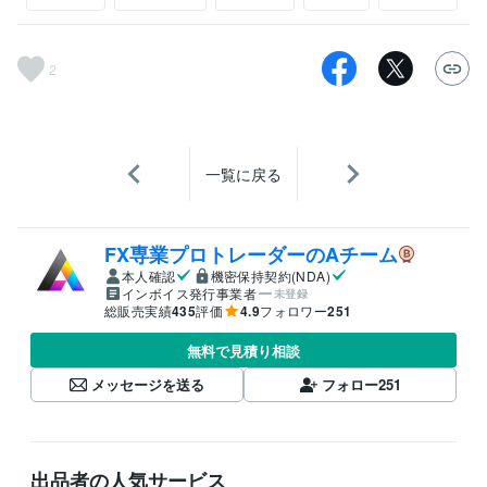
2
一覧に戻る
FX専業プロトレーダーのAチーム
本人確認
機密保持契約(NDA)
インボイス発行事業者
未登録
総販売実績
435
評価
4.9
フォロワー
251
無料で見積り相談
メッセージを送る
フォロー
251
出品者の人気サービス