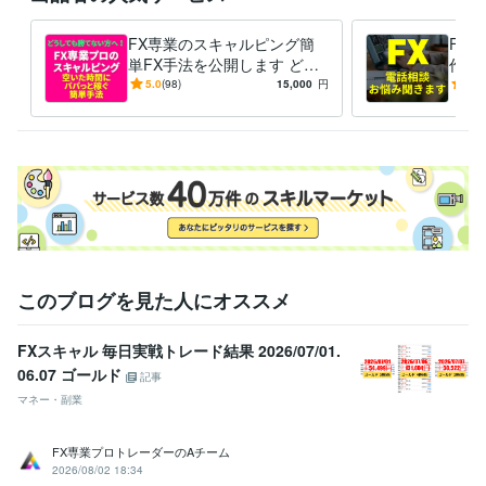
FX専業のスキャルピング簡
FX
単FX手法を公開します どう
作っ
しても勝てない方へ！毎日実
相談
5.0
(98)
15,000
円
5.0
戦トレード！ 特典ありnote
このブログを見た人にオススメ
FXスキャル 毎日実戦トレード結果 2026/07/01.
06.07 ゴールド
記事
マネー・副業
FX専業プロトレーダーのAチーム
2026/08/02 18:34