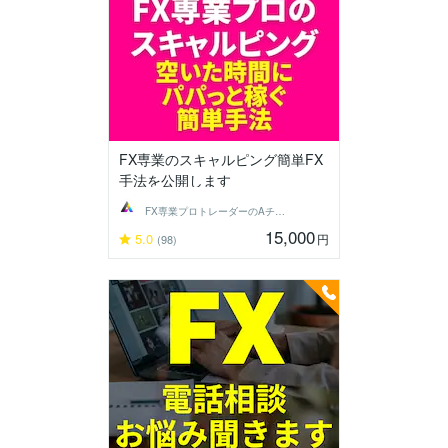
FX専業のスキャルピング簡単FX
手法を公開します
FX専業プロトレーダーのAチーム
15,000
5.0
円
(98)