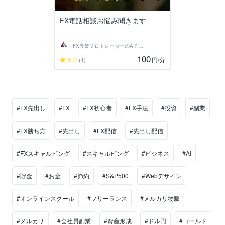
FX電話相談お悩み聞きます
FX専業プロトレーダーのAチーム
100
5.0
円
/分
(1)
#FX先出し
#FX
#FX初心者
#FX手法
#投資
#副業
#FX勝ち方
#先出し
#FX配信
#先出し配信
#FXスキャルピング
#スキャルピング
#ビジネス
#AI
#貯金
#お金
#節約
#S&P500
#Webデザイン
#オンラインスクール
#フリーランス
#メルカリ物販
#メルカリ
#会社員副業
#資産形成
#ドル円
#ゴールド