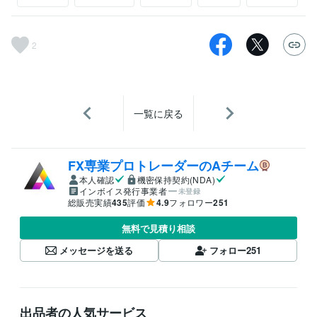
2
一覧に戻る
FX専業プロトレーダーのAチーム
本人確認
機密保持契約(NDA)
インボイス発行事業者
未登録
総販売実績
435
評価
4.9
フォロワー
251
無料で見積り相談
メッセージを送る
フォロー
251
出品者の人気サービス