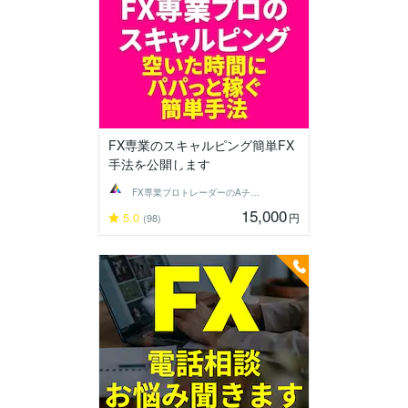
FX専業のスキャルピング簡単FX
手法を公開します
FX専業プロトレーダーのAチーム
15,000
5.0
円
(98)