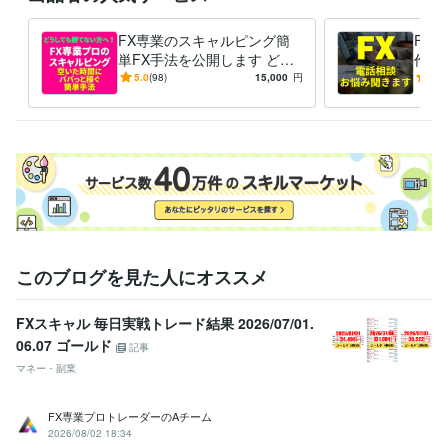
FX専業のスキャルピング簡
FX
単FX手法を公開します どう
作っ
しても勝てない方へ！毎日実
相談
5.0
(98)
15,000
円
5.0
戦トレード！ 特典ありnote
このブログを見た人にオススメ
FXスキャル 毎日実戦トレード結果 2026/07/01.
06.07 ゴールド
記事
マネー・副業
FX専業プロトレーダーのAチーム
2026/08/02 18:34