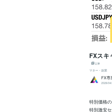
FXスキ
記事
マネー・副業
FX
2026/04/
特別価格の
特別激安セ