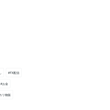
し
#FX配信
#お金
カリ物販