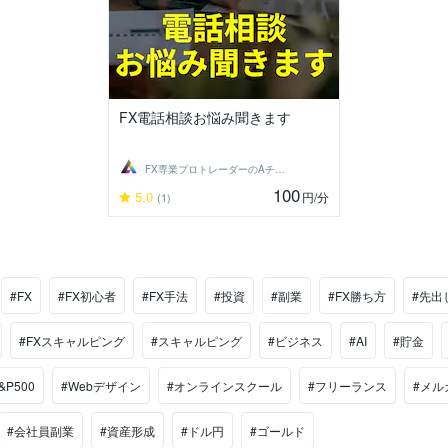
FX電話相談お悩み聞きます
FX専業プロトレーダーのAチーム
100
5.0
円
/分
(1)
#FX
#FX初心者
#FX手法
#投資
#副業
#FX勝ち方
#先出
#FXスキャルピング
#スキャルピング
#ビジネス
#AI
#貯金
&P500
#Webデザイン
#オンラインスクール
#フリーランス
#メル
#会社員副業
#資産形成
#ドル円
#ゴールド