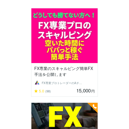
FX専業のスキャルピング簡単FX
手法を公開します
FX専業プロトレーダーのAチーム
15,000
5.0
円
(98)