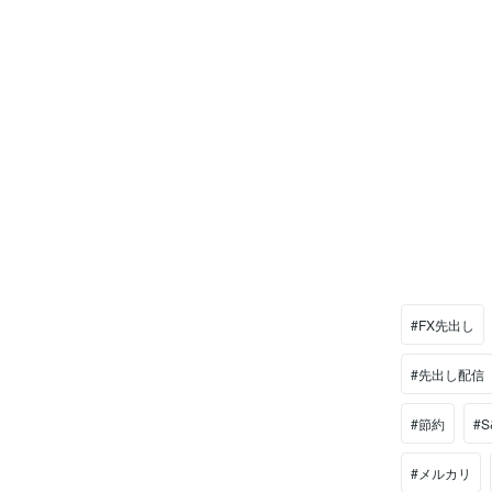
#FX先出し
#先出し配信
#節約
#S
#メルカリ