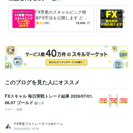
FX専業のスキャルピング簡
FX
単FX手法を公開します どう
作っ
しても勝てない方へ！毎日実
相談
5.0
(98)
15,000
円
5.0
戦トレード！ 特典ありnote
このブログを見た人にオススメ
FXスキャル 毎日実戦トレード結果 2026/07/01.
06.07 ゴールド
記事
マネー・副業
FX専業プロトレーダーのAチーム
2026/08/02 18:34