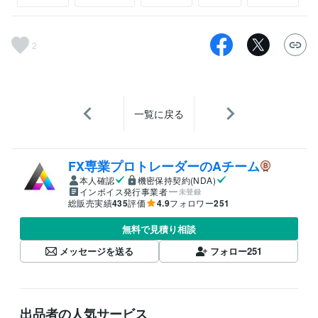
2
一覧に戻る
FX専業プロトレーダーのAチーム
本人確認
機密保持契約(NDA)
インボイス発行事業者
未登録
総販売実績
435
評価
4.9
フォロワー
251
無料で見積り相談
メッセージを送る
フォロー
251
出品者の人気サービス