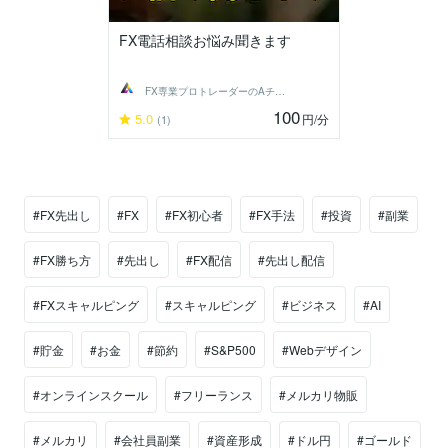
FX電話相談お悩み聞きます
FX専業プロトレーダーのAチーム
100
5.0
円
/分
(1)
#FX先出し
#FX
#FX初心者
#FX手法
#投資
#副業
#FX勝ち方
#先出し
#FX配信
#先出し配信
#FXスキャルピング
#スキャルピング
#ビジネス
#AI
#貯金
#お金
#節約
#S&P500
#Webデザイン
#オンラインスクール
#フリーランス
#メルカリ物販
#メルカリ
#会社員副業
#資産形成
#ドル円
#ゴールド