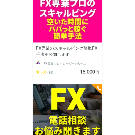
FX専業のスキャルピング簡単FX
手法を公開します
FX専業プロトレーダーのAチーム
15,000
5.0
円
(98)