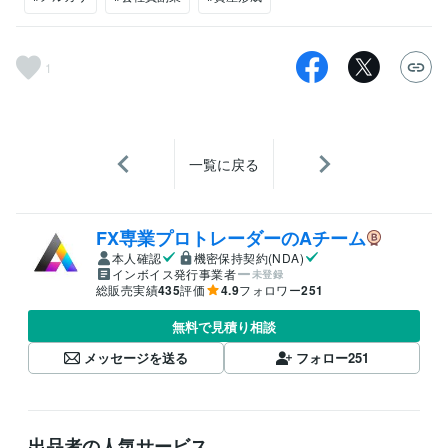
1
一覧に戻る
FX専業プロトレーダーのAチーム
本人確認
機密保持契約(NDA)
インボイス発行事業者
未登録
総販売実績
435
評価
4.9
フォロワー
251
無料で見積り相談
メッセージを送る
フォロー
251
出品者の人気サービス