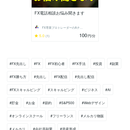
FX電話相談お悩み聞きます
FX専業プロトレーダーのAチーム
100
5.0
円
/分
(1)
#FX先出し
#FX
#FX初心者
#FX手法
#投資
#副業
#FX勝ち方
#先出し
#FX配信
#先出し配信
#FXスキャルピング
#スキャルピング
#ビジネス
#AI
#貯金
#お金
#節約
#S&P500
#Webデザイン
#オンラインスクール
#フリーランス
#メルカリ物販
#メルカリ
#会社員副業
#資産形成