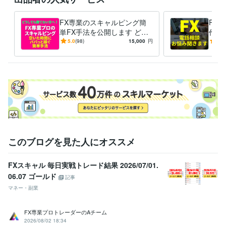
FX専業のスキャルピング簡
FX
単FX手法を公開します どう
作っ
しても勝てない方へ！毎日実
相談
5.0
(98)
15,000
円
5.0
戦トレード！ 特典ありnote
このブログを見た人にオススメ
FXスキャル 毎日実戦トレード結果 2026/07/01.
06.07 ゴールド
記事
マネー・副業
FX専業プロトレーダーのAチーム
2026/08/02 18:34