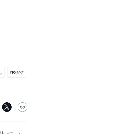
し
#FX配信
戦トレー