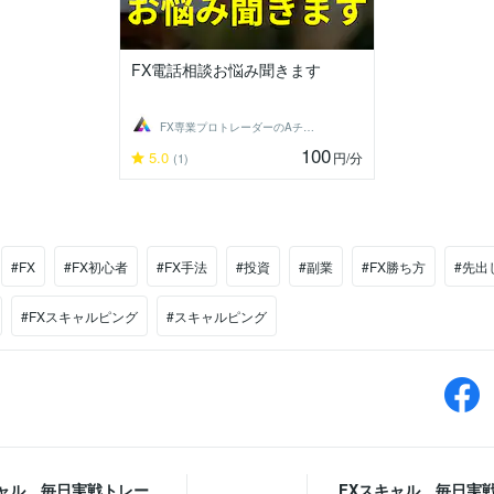
FX電話相談お悩み聞きます
FX専業プロトレーダーのAチーム
100
5.0
円
/分
(1)
#FX
#FX初心者
#FX手法
#投資
#副業
#FX勝ち方
#先出
#FXスキャルピング
#スキャルピング
キャル 毎日実戦トレー
FXスキャル 毎日実