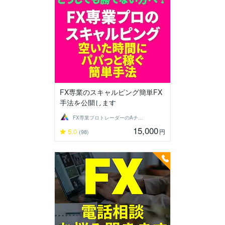
FX専業のスキャルピング簡単FX
手法を公開します
FX専業プロトレーダーのAチーム
15,000
5.0
円
(98)