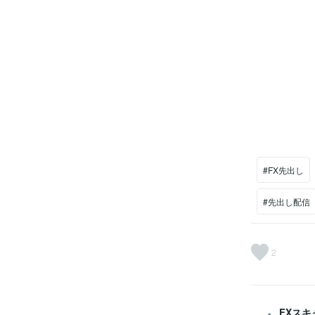
#FX先出し
#先出し配信
2
FXス