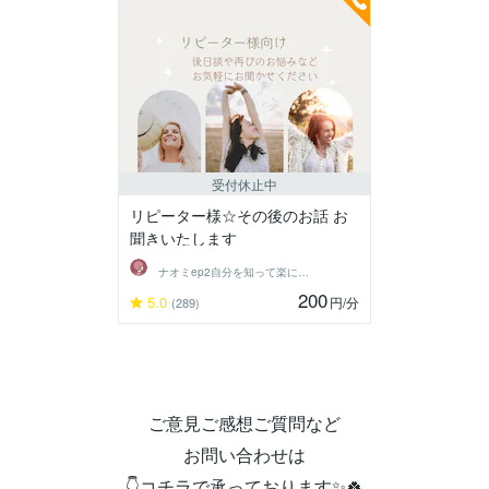
受付休止中
リピーター様☆その後のお話 お
聞きいたします
ナオミep2自分を知って楽に生きる
200
5.0
円
/分
(289)
ご意見ご感想ご質問など
お問い合わせは
👇コチラで承っております✨🍀