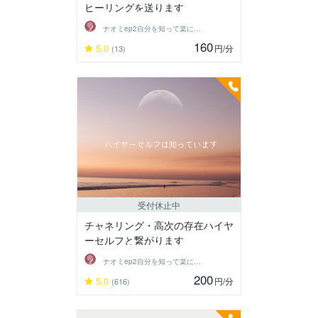
ヒーリングを送ります
ナオミep2自分を知って楽に生きる
160
5.0
円
/分
(13)
受付休止中
チャネリング・高次の存在ハイヤ
ーセルフと繋がります
ナオミep2自分を知って楽に生きる
200
5.0
円
/分
(616)