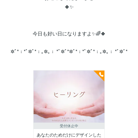
🍀✨
今日も好い日になりますよ✨🌈🍀
✲ﾟ*：*ﾟ✲ﾟ*：｡✲｡： *ﾟ✲ﾟ*✲ﾟ*：*ﾟ✲ﾟ*：｡✲｡： *ﾟ✲ﾟ*
受付休止中
あなたのためだけにデザインした