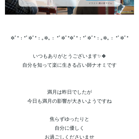
✲ﾟ*：*ﾟ✲ﾟ*：｡✲｡： *ﾟ✲ﾟ*✲ﾟ*：*ﾟ✲ﾟ*：｡✲｡： *ﾟ✲ﾟ*
いつもありがとうございます✨🍀
自分を知って楽に生きる占い師ナオミです
満月は昨日でしたが
今日も満月の影響が大きいようですね
焦らずゆったりと
自分に優しく
お過ごしくださいませ