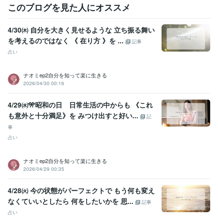
このブログを見た人にオススメ
4/30㈭ 自分を大きく見せるような 立ち振る舞い
を考えるのではなく 《 在り方 》を ...
記事
占い
ナオミep2自分を知って楽に生きる
2026/04/30 00:16
4/29㈬🎌昭和の日 日常生活の中からも 《これ
も意外と十分満足》を みつけ出すと好い...
記
事
占い
ナオミep2自分を知って楽に生きる
2026/04/29 00:35
4/28㈫ 今の状態がパーフェクトで もう何も変え
なくていいとしたら 何をしたいかを 思...
記事
占い