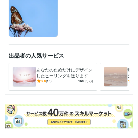
出品者の人気サービス
あなたのためだけにデザイン
魂の
したヒーリングを送ります
シッ
今のあなたに必要なひらめき
囲の
5.0
(13)
160
円
/分
4.9
が起こります/タイムラグ有
愛・
り
トー