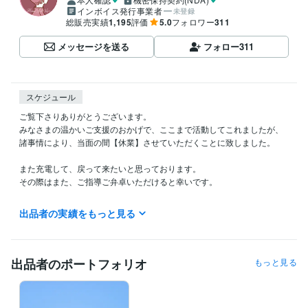
インボイス発行事業者
未登録
総販売実績
1,195
評価
5.0
フォロワー
311
メッセージを送る
フォロー
311
スケジュール
ご覧下さりありがとうございます。

みなさまの温かいご支援のおかげで、ここまで活動してこれましたが、

諸事情により、当面の間【休業】させていただくことに致しました。

また充電して、戻って来たいと思っております。

その際はまた、ご指導ご弁卓いただけると幸いです。

皆さまにおかれましても

出品者の実績をもっと見る
体調など崩されませんよう、どうぞご自愛くださいませ。

　　ナオミ

出品者のポートフォリオ
もっと見る