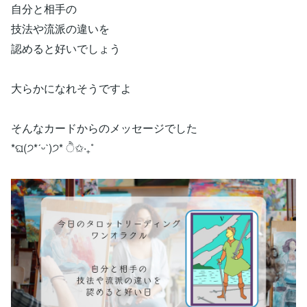
自分と相手の
技法や流派の違いを
認めると好いでしょう
大らかになれそうですよ
そんなカードからのメッセージでした
*ଘ(੭*ˊᵕˋ)੭* ੈ✩‧₊˚