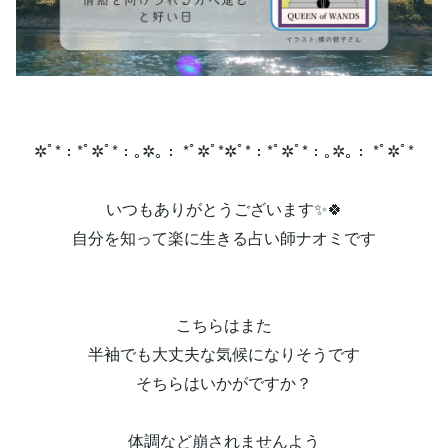
✲ﾟ*：*ﾟ✲ﾟ*：｡✲｡： *ﾟ✲ﾟ*✲ﾟ*：*ﾟ✲ﾟ*：｡✲｡： *ﾟ✲ﾟ*
いつもありがとうございます✨🍀
自分を知って楽に生きる占い師ナオミです
こちらはまた
半袖でも大丈夫な気候になりそうです
そちらはいかがですか？
体調など崩されませんよう