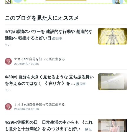
このブログを見た人にオススメ
4/7㈫ 感情のパワーを 建設的な行動や 創造的な
活動へ 転換すると好い日
記事
占い
ナオミep2自分を知って楽に生きる
2026/04/07 02:35
4/30㈭ 自分を大きく見せるような 立ち振る舞い
を考えるのではなく 《 在り方 》を ...
記事
占い
ナオミep2自分を知って楽に生きる
2026/04/30 00:16
4/29㈬🎌昭和の日 日常生活の中からも 《これ
も意外と十分満足》を みつけ出すと好い...
記