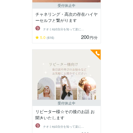
受付休止中
チャネリング・高次の存在ハイヤ
ーセルフと繋がります
ナオミep2自分を知って楽に生きる
200
5.0
円
/分
(616)
受付休止中
リピーター様☆その後のお話 お
聞きいたします
ナオミep2自分を知って楽に生きる