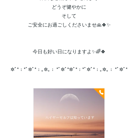
どうぞ健やかに
そして
ご安全にお過ごしくださいませ🙏🍀✨
今日も好い日になりますよ✨🌈🍀
✲ﾟ*：*ﾟ✲ﾟ*：｡✲｡： *ﾟ✲ﾟ*✲ﾟ*：*ﾟ✲ﾟ*：｡✲｡： *ﾟ✲ﾟ*