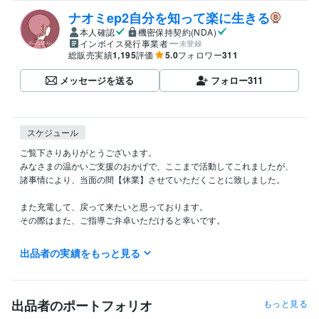
ナオミep2自分を知って楽に生きる
本人確認
機密保持契約(NDA)
インボイス発行事業者
未登録
総販売実績
1,195
評価
5.0
フォロワー
311
メッセージを送る
フォロー
311
スケジュール
ご覧下さりありがとうございます。

みなさまの温かいご支援のおかげで、ここまで活動してこれましたが、

諸事情により、当面の間【休業】させていただくことに致しました。

また充電して、戻って来たいと思っております。

その際はまた、ご指導ご弁卓いただけると幸いです。

皆さまにおかれましても

出品者の実績をもっと見る
体調など崩されませんよう、どうぞご自愛くださいませ。

　　ナオミ

出品者のポートフォリオ
もっと見る