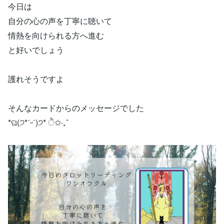
今日は
自分の心の声を丁寧に聴いて
情熱を向けられる方へ進む
と好いでしょう
護れそうですよ
そんなカードからのメッセージでした
*ଘ(੭*ˊᵕˋ)੭* ੈ✩‧₊˚