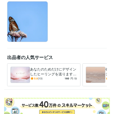
出品者の人気サービス
あなたのためだけにデザイン
魂の
したヒーリングを送ります
シッ
今のあなたに必要なひらめき
囲の
5.0
(13)
160
円
/分
4.9
が起こります/タイムラグ有
愛・
り
トー