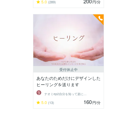
200
5.0
円
/分
(289)
受付休止中
あなたのためだけにデザインした
ヒーリングを送ります
ナオミep2自分を知って楽に生きる
160
5.0
円
/分
(13)