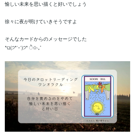
愉しい未来を思い描くと好いでしょう
徐々に夜が明けていきそうですよ
そんなカードからのメッセージでした
*ଘ(੭*ˊᵕˋ)੭* ੈ✩‧₊˚