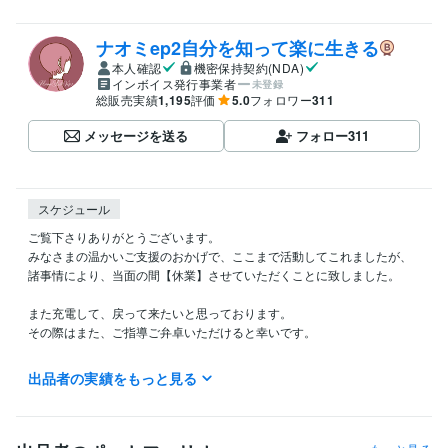
ナオミep2自分を知って楽に生きる
本人確認
機密保持契約(NDA)
インボイス発行事業者
未登録
総販売実績
1,195
評価
5.0
フォロワー
311
メッセージを送る
フォロー
311
スケジュール
ご覧下さりありがとうございます。

みなさまの温かいご支援のおかげで、ここまで活動してこれましたが、

諸事情により、当面の間【休業】させていただくことに致しました。

また充電して、戻って来たいと思っております。

その際はまた、ご指導ご弁卓いただけると幸いです。

皆さまにおかれましても

出品者の実績をもっと見る
体調など崩されませんよう、どうぞご自愛くださいませ。

　　ナオミ
