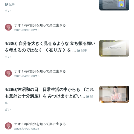
記事
占い
ナオミep2自分を知って楽に生きる
2025/09/05 02:10
4/30㈭ 自分を大きく見せるような 立ち振る舞い
を考えるのではなく 《 在り方 》を ...
記事
占い
ナオミep2自分を知って楽に生きる
2026/04/30 00:16
4/29㈬🎌昭和の日 日常生活の中からも 《これ
も意外と十分満足》を みつけ出すと好い...
記
事
占い
ナオミep2自分を知って楽に生きる
2026/04/29 00:35