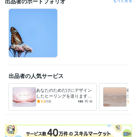
出品者のポートフォリオ
もっと見る
出品者の人気サービス
あなたのためだけにデザイン
魂の
したヒーリングを送ります
シッ
今のあなたに必要なひらめき
囲の
5.0
(13)
160
円
/分
4.9
が起こります/タイムラグ有
愛・
り
トー