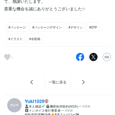
て、感謝いたします。
貴重な機会を誠にありがとうございました✨
#パッケージ
#パッケージデザイン
#デザイン
#DTP
#イラスト
#水彩画
6
一覧に戻る
Yuki1029
本人確認
機密保持契約(NDA)
未登録
インボイス発行事業者
未登録
総販売実績
26
評価
5.0
フォロワー
26