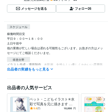
メッセージを送る
フォロー
26
スケジュール
稼働時間目安

平日９：００〜１８：００

土日午前中

他の業務が忙しい場合は遅れる可能性もございます。お急ぎの方はメッ
セージにてご相談くださいませ。
得意分野
イラスト作成・漫画制作
水彩画、女性らしい優しくかわいい雰囲気
出品者の実績をもっと見る
水彩 大人かわいい
出品者の人気サービス
ペット・こどもイラスト✳︎水
水彩
彩で写真を元に描きます カ
大手
レンダー、アイコン、スマホ
ーが
5.0
(7)
10,000
円
5.0