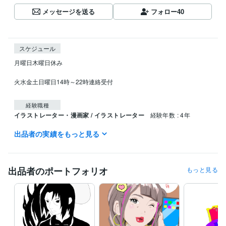
メッセージを送る
フォロー
40
スケジュール
月曜日木曜日休み

火水金土日曜日14時～22時連絡受付

経験職種
イラストレーター・漫画家 / イラストレーター
経験年数 : 4年
出品者の実績をもっと見る
受賞歴
Amazon出版 漫画 うらにゃあ1巻
Amazon出版 漫画 うらにゃあ2巻
Amazon出版 漫画 うらにゃあ３巻
Amazon出版 漫画 うらにゃあ 4
巻
Amazon出版 漫画うらにゃあ総集編1～4
出品者のポートフォリオ
もっと見る
ビジネス・クリエイティブツール
CLIP STUDIO PAINT:5年
得意分野
イラスト作成・漫画制作
イラスト