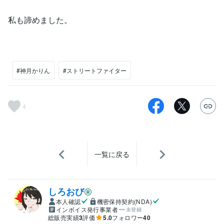
私も諦めました。
#神月かりん
#ストリートファイター
4
一覧に戻る
しろおび
本人確認
機密保持契約(NDA)
インボイス発行事業者
未登録
総販売実績
3
評価
5.0
フォロワー
40