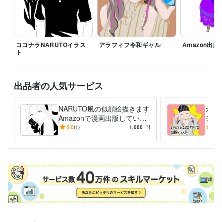
クリエイティブ関係
学歴
石川県立金沢中央高等学校
1997年3月 ~ 2000年9月
ココナラNARUTOイラス
アラフィフ令和ギャル
Amazon出版
ト
出品者の人気サービス
NARUTO風の似顔絵描きます
カッ
Amazonで漫画出版している
シニ
漫画家がイラスト描くってば
on
5.0
(1)
1,000
円
5.0
よ！
す！