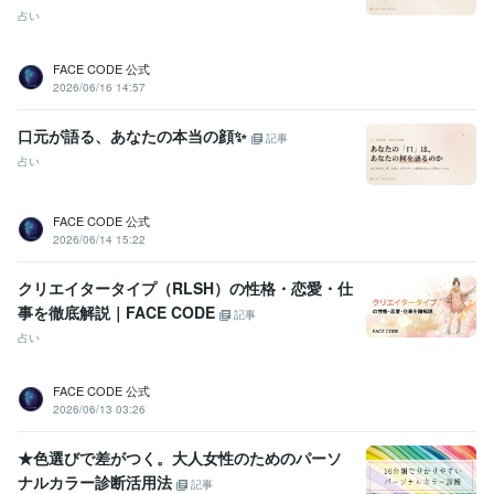
断…服、髪、メイク
占い
メイク
ファッション
パーソナルカラー診断
骨格診断
顔タイプ診断
ウェディング
FACE CODE 公式
ライティング・翻訳
美容、ファッションコラムの執筆
ブライダル・
2026/06/16 14:57
ウェディング関連の執筆
ライター
ファッション
パーソナルカラー
顔タイプ診断
骨格診断
パーソナルカラー診断
メイク
ヘアスタイル
髪型
おしゃれ
口元が語る、あなたの本当の顔✨
記事
占い
語学力
英語
日常会話レベル
FACE CODE 公式
2026/06/14 15:22
クリエイタータイプ（RLSH）の性格・恋愛・仕
事を徹底解説｜FACE CODE
記事
占い
FACE CODE 公式
2026/06/13 03:26
★色選びで差がつく。大人女性のためのパーソ
ナルカラー診断活用法
記事