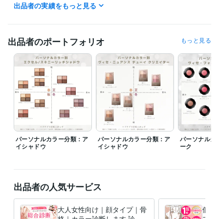
おりますので、ご依頼を溜めず速やかな対応を心がけております。（総
出品者の実績をもっと見る
合診断は平均納期をご参照下さい）

❤1000円割引・招待コード❤（ココナラ新規登録）

出品者のポートフォリオ
もっと見る
https://coconala.com/invite/6GNEZK

【招待コード】6GNEZK

♦️ココナラ診断数 16000名様 ♦️(2025年)

対面を含め30,000人以上を診断。ココナラ診断件数ナンバー1のプロが
正確に診断します。難易度が高い方もお任せ下さい。スタイリストの経
験を活かした実践しやすいアドバイスと、丁寧な診断結果をご提供しま
す。

パーソナルカラー分類：ア
パーソナルカラー分類：ア
パーソナルカ
【2025年でココナラ9年目】

イシャドウ
イシャドウ
ーク
ご依頼が●16000件●を超え、この数年1日も欠かさず毎日ご依頼頂いてお
ります。誤診をしないために大切な経験数は誰にも負けません。沢山の
方からの高評価を頂いておりますので、レビューを是非ご覧下さい♪

ご依頼お待ちしております。
出品者の人気サービス
経験職種
デザイナー / ファッションデザイナー
経験年数 : 10年
大人女性向け｜顔タイプ｜骨
個別
ライフスタイル・その他 / アドバイザー
経験年数 : 10年
格｜カラー診断します 診断
プロ