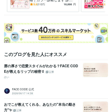
実績１位★あなた専用カルテ
１番
5.0
(1137)
10,000
円
5.0
職歴
＆個別メイク提案付き★総合
断数
パーソナルカラー診断、骨格診断、顔タイプ診断
2017年9月 ~ 現在
分析
を診
パーソナルカラー診断
2020年7月 ~ 2020年7月
骨格診断コラム
2018年12月 ~ 現在
顔タイプウェディングアドバイザー
2021年8月 ~ 現在
骨格診断 記事監修
2025年11月 ~ 現在
受賞歴
スキレイ骨格診断
スキレイ骨格診断
スキレイ骨格診断
脱毛美容チ
ャンネル　パーソナルカラー診断
脱毛美容チャンネル　パーソナル
このブログを見た人にオススメ
カラー診断
SUKIREI
書籍「ココナラ攻略ガイド ６つのステッ
プ…」インタビュー掲載
唇の厚さで恋愛スタイルがわかる？FACE COD
ビジネス・クリエイティブツール
Eが教えるリップの秘密💄
記事
Adobe Photoshop:15年
占い
その他ツール
パーソナルカラー診断、骨格診断、顔タイプ診断など:10年
FACE CODE 公式
美容系（服、メイク、髪型、ブライダル）ライティング:8年
2026/06/17 14:38
得意分野
おでこが教えてくれる、あなたの"本当の動き
住まい・美容・生活相談
顔タイプ診断
パーソナルカラー診断
骨格
方"✨
診断
ブライダル・ウェディング・結婚式
ファッショントータル診
記事