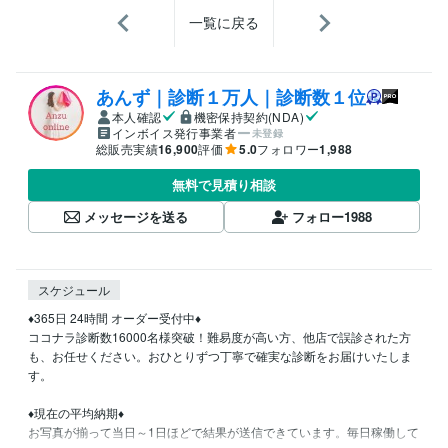
一覧に戻る
あんず｜診断１万人｜診断数１位
本人確認
機密保持契約(NDA)
インボイス発行事業者
未登録
総販売実績
16,900
評価
5.0
フォロワー
1,988
無料で見積り相談
メッセージを送る
フォロー
1988
スケジュール
♦️365日 24時間 オーダー受付中♦️

ココナラ診断数16000名様突破！難易度が高い方、他店で誤診された方
も、お任せください。おひとりずつ丁寧で確実な診断をお届けいたしま
す。

♦️現在の平均納期♦️

お写真が揃って当日～1日ほどで結果が送信できています。毎日稼働して