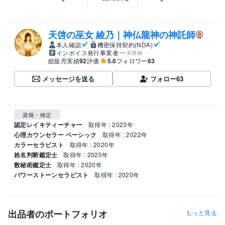
天啓の巫女 綾乃｜神仏龍神の神託師
本人確認
機密保持契約(NDA)
インボイス発行事業者
未登録
総販売実績
92
評価
5.0
フォロワー
63
メッセージを送る
フォロー
63
資格・検定
認定レイキティーチャー
取得年 : 2023年
心理カウンセラー ベーシック
取得年 : 2022年
カラーセラピスト
取得年 : 2020年
姓名判断鑑定士
取得年 : 2020年
数秘術鑑定士
取得年 : 2020年
パワーストーンセラピスト
取得年 : 2020年
出品者のポートフォリオ
もっと見る