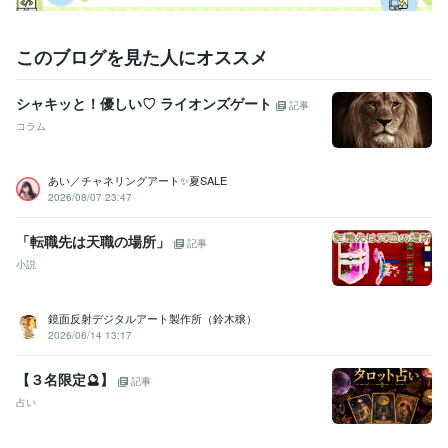
このブログを見た人にオススメ
シャキッと！優しい♡ ライオンズゲート
記事
コラム
あい／チャネリングアート✨夏SALE
2026/08/07 23:47
「転職先は天職の場所」
記事
小説
鏡面反射デジタルアート製作所（鈴木穣）
2026/06/14 13:17
【３名限定🔮】
記事
占い