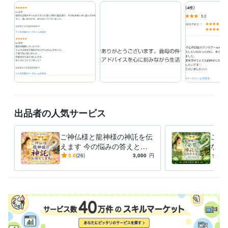
出品者の人気サービス
ご神仏様と龍神様の神託を伝
ご神
えます 今の悩みの答えと進
な神
むべき道を導きます
や苦
5.0
(26)
3,000
円
5.0
次元