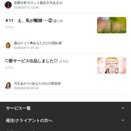
恋愛分析タロット鑑定士＠あまの
2026/05/12 12:48
＃11 え、私が離婚･･･②
記事
コラム
森山ケイト☘️あなただけの隠れ家
2026/04/17 07:46
♡新サービス出品しました♡
告知
コラム
月丘あかり⭐︎あなたの心の救急箱
2026/04/24 22:49