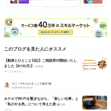
（構成）してストーリーにし
説が
よう
このブログを見た人にオススメ
【動画とひとこと日記】ご相談受付開始いたし
ました【8/10(月)】
告知
ライフスタイル
カニ＊やわらかまごころ検定1級
2026/08/10 00:03
ホテルでWi-Fiを繋ぎながら、「新しい仕事」と
「私のやる気」について考えた夜
記事
コラム