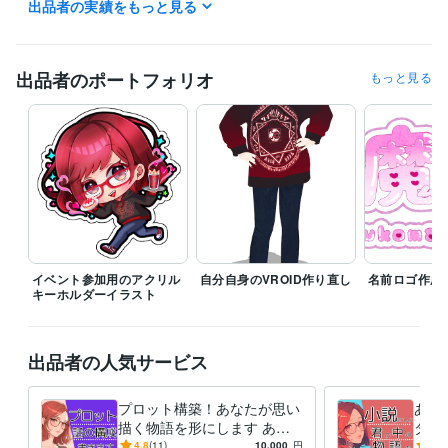
出品者の実績をもっと見る
得意分野
ライティング・翻訳
小説
ライティング
イラスト
小説
イラスト
ライティング
シナリオ
出品者のポートフォリオ
もっと見る
イベント参加用のアクリル
自分自身のVROID作り直し
名前ロゴ作成0
キーホルダーイラスト
出品者の人気サービス
プロット構築！あなたが思い
あな
描く物語を形にします あな
ダー
たのイメージを文章で筋立て
分の
4.8
(11)
10,000
円
4.7