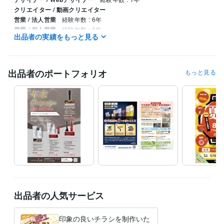
クリエイター / 動画クリエイター
営業 / 法人営業
経験年数 : 6年
営業 / 個人営業
経験年数 : 6年
出品者の実績をもっと見る
職歴
株式会社インクルージョン
2015年3月 ~ 2023年2月
出品者のポートフォリオ
もっと見る
資格・検定
普通自動車第一種運転免許
取得年 : 1997年
ホームヘルパー2級
取得年 : 2013年
ビジネス・クリエイティブツール
Adobe Illustrator:20年
Adobe Photoshop:20年
WordPress:3年
Figma:0年
その他ツール
illustrator:20年
得意分野
デザイン制作
チラシデザイン
出品者の人気サービス
デザイン
DTP
チラシ
パンフレット
ビジネス
学歴
印象の良いチラシを制作いた