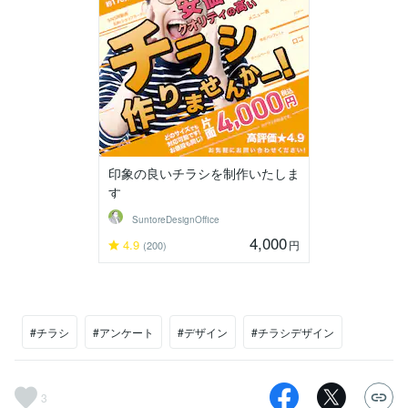
印象の良いチラシを制作いたしま
す
SuntoreDesignOffice
4,000
4.9
円
(200)
#チラシ
#アンケート
#デザイン
#チラシデザイン
3