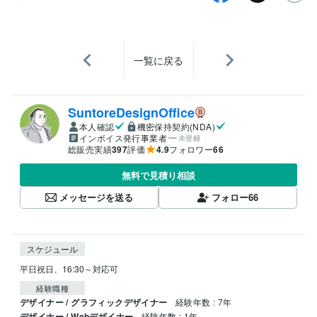
一覧に戻る
SuntoreDesignOffice
本人確認
機密保持契約(NDA)
インボイス発行事業者
未登録
総販売実績
397
評価
4.9
フォロワー
66
無料で見積り相談
メッセージを送る
フォロー
66
スケジュール
平日祝日、16:30～対応可 
経験職種
デザイナー / グラフィックデザイナー
経験年数 : 7年
デザイナー / Webデザイナー
経験年数 : 1年