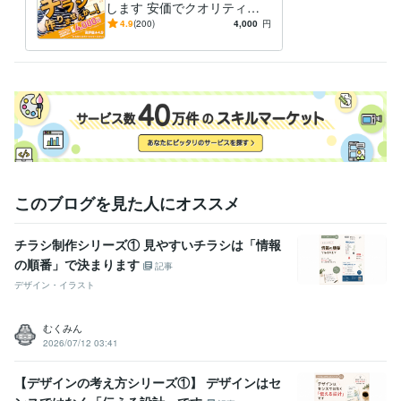
IMI
2002年3月 ~ 2003年2月
します 安価でクオリティー
の高い販促物を1日～3日でご
4.9
(200)
4,000
円
提案。印刷可
このブログを見た人にオススメ
チラシ制作シリーズ① 見やすいチラシは「情報
の順番」で決まります
記事
デザイン・イラスト
むくみん
2026/07/12 03:41
【デザインの考え方シリーズ①】 デザインはセ