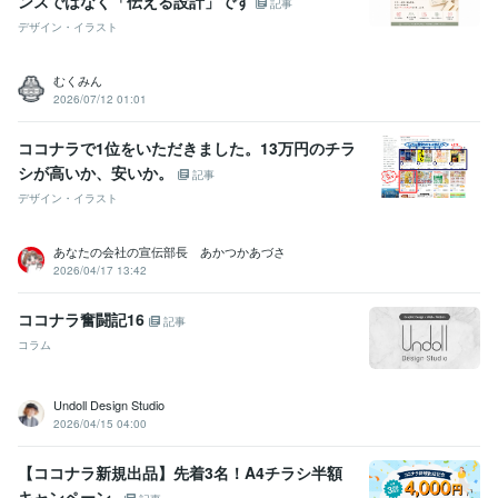
ンスではなく「伝える設計」です
記事
デザイン・イラスト
むくみん
2026/07/12 01:01
ココナラで1位をいただきました。13万円のチラ
シが高いか、安いか。
記事
デザイン・イラスト
あなたの会社の宣伝部長 あかつかあづさ
2026/04/17 13:42
ココナラ奮闘記16
記事
コラム
Undoll Design Studio
2026/04/15 04:00
【ココナラ新規出品】先着3名！A4チラシ半額
キャンペーン