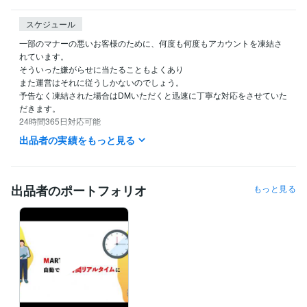
スケジュール
一部のマナーの悪いお客様のために、何度も何度もアカウントを凍結さ
れています。

そういった嫌がらせに当たることもよくあり

また運営はそれに従うしかないのでしょう。

予告なく凍結された場合はDMいただくと迅速に丁寧な対応をさせていた
だきます。

24時間365日対応可能

出品者の実績をもっと見る
経験職種
クリエイター / 動画クリエイター
経験年数 : 8年
クリエイター / ライター・編集
経験年数 : 6年
出品者のポートフォリオ
もっと見る
AI・機械学習 / AIエンジニア
経験年数 : 4年
AI・機械学習 / RPA・AI導入支援コンサルタント
経験年数 : 5年
Webサービス・制作 / Webプロデューサー・ディレクター
経験年数 :
14年
職歴
マルタマーケティング株式会社
2007年11月 ~ 現在
ビジネス・クリエイティブツール