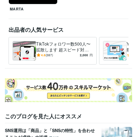
Excel:20年
Google スプレッドシート:11年
Google ドキュメント:4年
Keynote:7年
PowerPoint:20年
BASE:6年
Shopify:11年
MARTA
カラーミーショップ:2年
freee:1年
ChatGPT:1年
DALL-E:1年
Adobe Photoshop:12年
Adobe Premiere Pro:12年
Adobe Illustrator:12年
Canva:1年
出品者の人気サービス
得意分野
TikTokフォロワー数500人〜
You
集客・マーケティング相談
YouTube　1000再生回数の拡散
instagr
拡散します 超スピード対応
散支
amフォロワー拡散
tiktok のいいね拡散サービス
youtube チャンネル
で安心・安全にフォロワー数
るチ
4.6
(387)
2,000
円
4.9
登録者拡散業務
支援します！
安心
SNS
YouTube
Instagram
インスタグラム
TikTok
再生回数
チャンネル登録者
フォロワー
高評価
いいね！
語学力
英語
日常会話レベル
このブログを見た人にオススメ
SNS運用は「商品」と「SNSの特性」を合わせ
ることが成功への近道