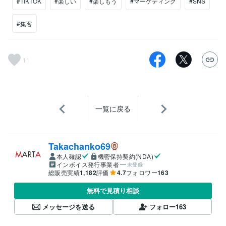
#TIKTOK
#楽しい
#楽しもう
#マーケティング
#SNS
#集客
11
一覧に戻る
Takachanko69
本人確認
機密保持契約(NDA)
インボイス発行事業者
未登録
総販売実績
1,182
評価
4.7
フォロワー
163
無料で見積り相談
メッセージを送る
フォロー
163