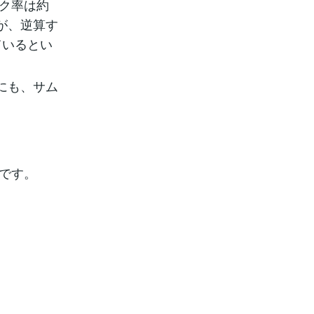
ック率は約
が、逆算す
ているとい
にも、サム
りです。