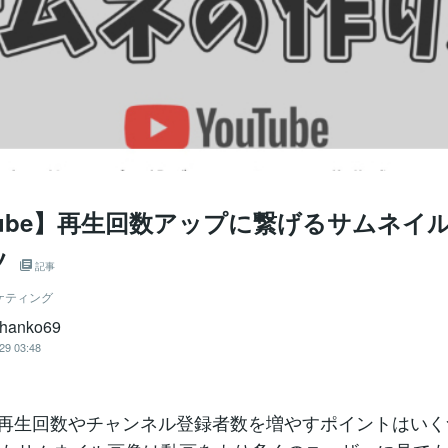
Tube】再生回数アップに繋げるサムネイ
ツ
記事
ケティング
chanko69
29 03:48
beの再生回数やチャンネル登録者数を増やすポイントはい