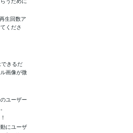
もらうために
！再生回数ア
してくださ
はできるだ
イル画像が微
。
くのユーザー
す。
ト！
行動にユーザ