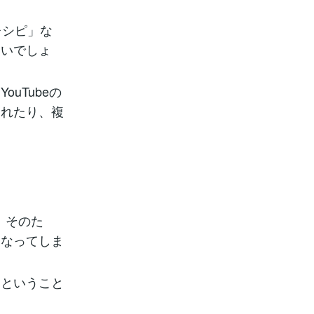
レシピ」な
すいでしょ
uTubeの
されたり、複
。そのた
くなってしま
うということ