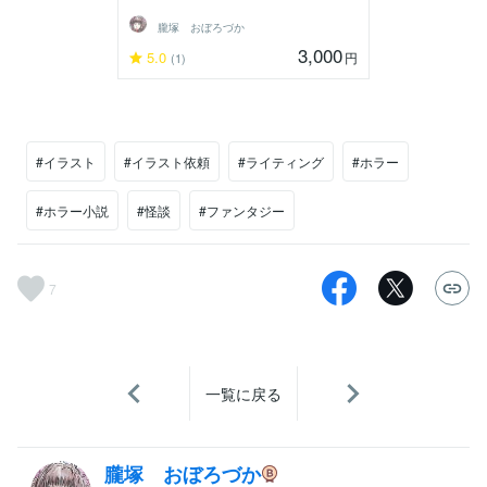
朧塚 おぼろづか
3,000
5.0
円
(1)
#イラスト
#イラスト依頼
#ライティング
#ホラー
#ホラー小説
#怪談
#ファンタジー
7
一覧に戻る
朧塚 おぼろづか