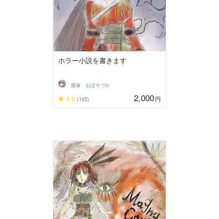
ホラー小説を書きます
朧塚 おぼろづか
2,000
4.9
円
(165)