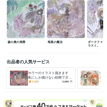
※ココナラのご利用規約に則ってサービスを利用してくださると助かりま
す。
得意分野
ライティング・翻訳
ホラー/サスペンス/ダークファンタジー
森の奥の洞窟
暗黒の魔法
ダークファン
ラスト。
出品者の人気サービス
ホラーのイラスト描きます
ダー
私にしか描けない絵柄でダー
トを
クで綺麗なホラーな絵を描き
い絵
5.0
(1)
3,000
円
5.0
ます。
描い