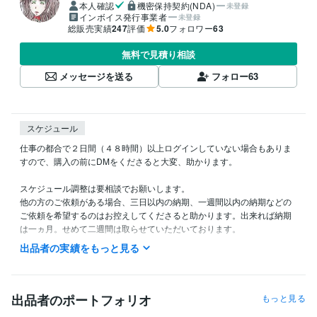
本人確認
機密保持契約(NDA)
未登録
インボイス発行事業者
未登録
総販売実績
247
評価
5.0
フォロワー
63
無料で見積り相談
メッセージを送る
フォロー
63
スケジュール
仕事の都合で２日間（４８時間）以上ログインしていない場合もありま
すので、購入の前にDMをくださると大変、助かります。

スケジュール調整は要相談でお願いします。

他の方のご依頼がある場合、三日以内の納期、一週間以内の納期などの
ご依頼を希望するのはお控えしてくださると助かります。出来れば納期
は一ヵ月。せめて二週間は取らせていただいております。

出品者の実績をもっと見る
小説の執筆以外にも、ダークファンタジーやゴシックな絵柄のイラスト
を描いております。

アイコンなどは全て自作です。

もし、私の絵柄が好みの方がいましたら、イラスト制作の依頼も承りま
出品者のポートフォリオ
もっと見る
すので、是非、ご連絡くださいませ。
