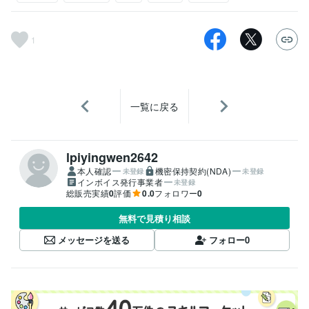
1
一覧に戻る
lpiyingwen2642
本人確認
機密保持契約(NDA)
未登録
未登録
インボイス発行事業者
未登録
総販売実績
0
評価
0.0
フォロワー
0
無料で見積り相談
メッセージを送る
フォロー
0