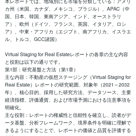
本レポートでは、地域別にも市場を分類している：アメリ
カ州（米国、カナダ、メキシコ、ブラジル）、APAC（中
国、日本、韓国、東南アジア、インド、オーストラリ
ア）、欧州（ドイツ、フランス、英国、イタリア、ロシ
ア）、中東・アフリカ（エジプト、南アフリカ、イスラエ
ル、トルコ、GCC諸国）
Virtual Staging for Real Estateレポートの各章の主な内容
と役割は以下の通りです。
第1部：研究基盤と方法（第1章）
主な内容：不動産の仮想ステージング（Virtual Staging for
Real Estate）レポートの研究範囲、対象年（2021～2032
年）、核心目的、採用した研究方法、データソース、主要
経済指標、評価通貨、および市場予測における注意事項を
明確化。
主な役割：レポートの権威性と信頼性を確立し、読者がデ
ータ基盤、分析フレームワーク、境界条件を明確に理解で
きるようにすることで、レポートの価値と品質を評価する