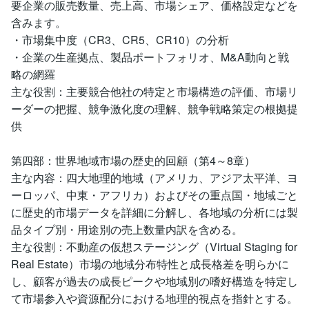
要企業の販売数量、売上高、市場シェア、価格設定などを
含みます。
・市場集中度（CR3、CR5、CR10）の分析
・企業の生産拠点、製品ポートフォリオ、M&A動向と戦
略の網羅
主な役割：主要競合他社の特定と市場構造の評価、市場リ
ーダーの把握、競争激化度の理解、競争戦略策定の根拠提
供
第四部：世界地域市場の歴史的回顧（第4～8章）
主な内容：四大地理的地域（アメリカ、アジア太平洋、ヨ
ーロッパ、中東・アフリカ）およびその重点国・地域ごと
に歴史的市場データを詳細に分解し、各地域の分析には製
品タイプ別・用途別の売上数量内訳を含める。
主な役割：不動産の仮想ステージング（Virtual Staging for
Real Estate）市場の地域分布特性と成長格差を明らかに
し、顧客が過去の成長ピークや地域別の嗜好構造を特定し
て市場参入や資源配分における地理的視点を指針とする。