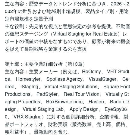
主な内容：歴史データとトレンド分析に基づき、2026～2
032年の世界および地域別市場規模、製品タイプ別・用途
別市場規模を定量予測
主な役割：先見的な視点と意思決定の参考を提供。不動産
の仮想ステージング（Virtual Staging for Real Estate）レ
ポートの価値の中核をなすものであり、顧客が将来の機会
を捉えて長期戦略を策定するのを支援
第七部：主要企業詳細分析（第13章）
主な内容：主要メーカー（例えば、RoOomy、 VHT Studi
os、 Homestyler、 Spotless Agency、 VisualStager、 Ce
dreo、 iStaging、 Virtual Staging Solutions、 Square Foot
Productions、 PadStyler、 Real Tour Vision、 Virtually St
aging Properties、 BoxBrownie.com、 Hasten、 Barion D
esign、 Virtual Staging Lab、 Apply Design、 EyeSpy36
0、 VRX Staging）に対する個別詳細分析。企業情報、製
品ポートフォリオ、財務実績（販売数量、売上高、価格、
粗利益率）、最新動向を含む。