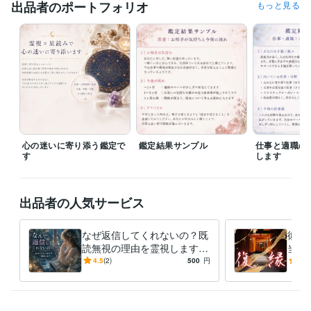
出品者のポートフォリオ
もっと見る
得意分野
占い
鑑定
出版業界
語学力
英語
日常会話レベル
心の迷いに寄り添う鑑定で
鑑定結果サンプル
仕事と適職の
す
します
出品者の人気サービス
なぜ返信してくれないの？既
彼が
読無視の理由を霊視します
当の
｜私は大切に想われてる？彼
縁ま
4.5
(2)
500
円
5.0
のあなたへの本当の想いを翻
ング
訳します