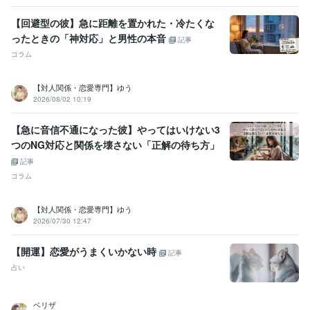
【回避型の彼】急に距離を置かれた・冷たくな
ったときの「神対応」と男性の本音
記事
コラム
【対人関係・恋愛専門】ゆう
2026/08/02 10:19
【急に音信不通になった彼】やってはいけない3
つのNG対応と関係を壊さない「正解の待ち方」
記事
コラム
【対人関係・恋愛専門】ゆう
2026/07/30 12:47
【開運】恋愛がうまくいかない時
記事
占い
ベリザ