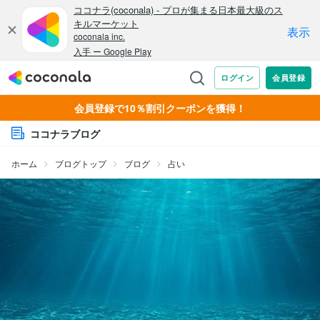
会員登録で10％割引クーポンを獲得！
ココナラブログ
ホーム
ブログトップ
ブログ
占い