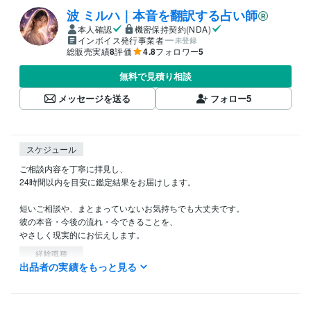
波 ミルハ｜本音を翻訳する占い師
本人確認
機密保持契約(NDA)
インボイス発行事業者
未登録
総販売実績
8
評価
4.8
フォロワー
5
無料で見積り相談
メッセージを送る
フォロー
5
スケジュール
ご相談内容を丁寧に拝見し、

24時間以内を目安に鑑定結果をお届けします。

短いご相談や、まとまっていないお気持ちでも大丈夫です。

彼の本音・今後の流れ・今できることを、

やさしく現実的にお伝えします。
経験職種
出品者の実績をもっと見る
クリエイター / 作家
経験年数 : 10年
ライフスタイル・その他 / 占い師
経験年数 : 5年
ライフスタイル・その他 / 美容師・ネイリスト・美容家
経験年数 : 1
2年