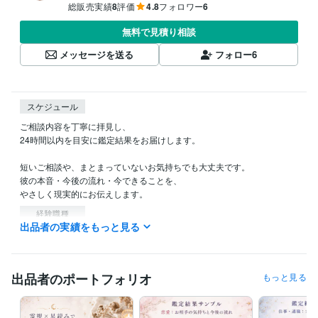
総販売実績
8
評価
4.8
フォロワー
6
無料で見積り相談
メッセージを送る
フォロー
6
スケジュール
ご相談内容を丁寧に拝見し、

24時間以内を目安に鑑定結果をお届けします。

短いご相談や、まとまっていないお気持ちでも大丈夫です。

彼の本音・今後の流れ・今できることを、

やさしく現実的にお伝えします。
経験職種
出品者の実績をもっと見る
クリエイター / 作家
経験年数 : 10年
ライフスタイル・その他 / 占い師
経験年数 : 5年
ライフスタイル・その他 / 美容師・ネイリスト・美容家
経験年数 : 1
2年
出品者のポートフォリオ
もっと見る
得意分野
占い
鑑定