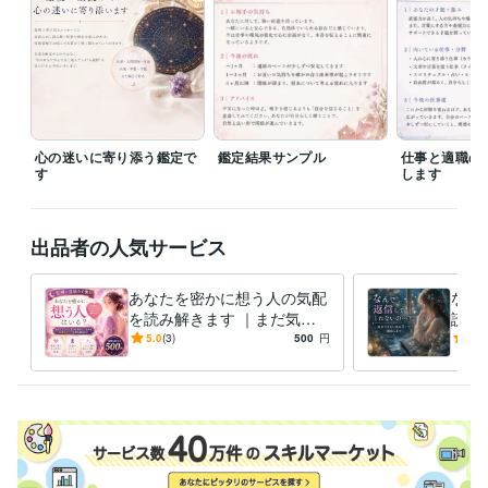
出版業界
語学力
英語
日常会話レベル
心の迷いに寄り添う鑑定で
鑑定結果サンプル
仕事と適職の
す
します
出品者の人気サービス
あなたを密かに想う人の気配
なぜ
を読み解きます ｜まだ気づ
読無
いていない恋のはじまりと未
｜私
5.0
(3)
500
円
4.5
来のご縁を紐解きます
のあ
訳し