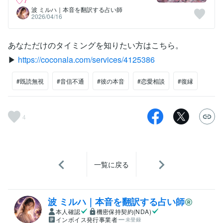
7
波 ミルハ｜本音を翻訳する占い師
2026/04/16
あなただけのタイミングを知りたい方はこちら。
▶
https://coconala.com/services/4125386
#既読無視
#音信不通
#彼の本音
#恋愛相談
#復縁
4
一覧に戻る
波 ミルハ｜本音を翻訳する占い師
本人確認
機密保持契約(NDA)
インボイス発行事業者
未登録