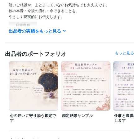
短いご相談や、まとまっていないお気持ちでも大丈夫です。

彼の本音・今後の流れ・今できることを、

やさしく現実的にお伝えします。
経験職種
出品者の実績をもっと見る
クリエイター / 作家
経験年数 : 10年
ライフスタイル・その他 / 占い師
経験年数 : 5年
ライフスタイル・その他 / 美容師・ネイリスト・美容家
経験年数 : 1
2年
出品者のポートフォリオ
もっと見る
得意分野
占い
鑑定
出版業界
語学力
英語
日常会話レベル
心の迷いに寄り添う鑑定で
鑑定結果サンプル
仕事と適職の
す
します