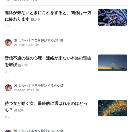
連絡が来ないときにこれをすると、関係は一気
に終わります
記事
占い
波 ミルハ｜本音を翻訳する占い師
2026/04/04 03:42
音信不通の彼の心理｜連絡が来ない本当の理由
を解説
記事
占い
波 ミルハ｜本音を翻訳する占い師
2026/03/27 23:29
待つ女と動く女、最終的に選ばれるのはどっ
ち？
記事
占い
波 ミルハ｜本音を翻訳する占い師