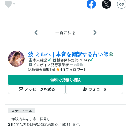
7
一覧に戻る
波 ミルハ｜本音を翻訳する占い師
本人確認
機密保持契約(NDA)
インボイス発行事業者
未登録
総販売実績
8
評価
4.8
フォロワー
6
無料で見積り相談
メッセージを送る
フォロー
6
スケジュール
ご相談内容を丁寧に拝見し、

24時間以内を目安に鑑定結果をお届けします。
