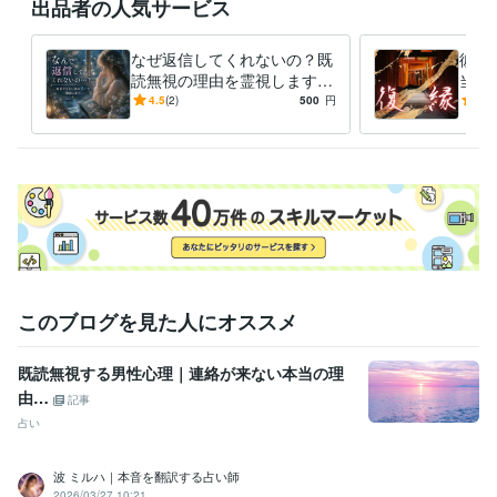
出品者の人気サービス
なぜ返信してくれないの？既
彼が
読無視の理由を霊視します
当の
｜私は大切に想われてる？彼
縁ま
4.5
(2)
500
円
5.0
のあなたへの本当の想いを翻
ング
訳します
このブログを見た人にオススメ
既読無視する男性心理｜連絡が来ない本当の理
由…
記事
占い
波 ミルハ｜本音を翻訳する占い師
2026/03/27 10:21