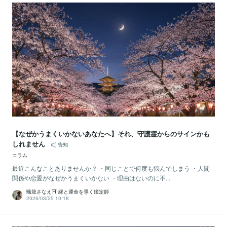
【なぜかうまくいかないあなたへ】それ、守護霊からのサインかも
しれません
告知
コラム
最近こんなことありませんか？ ・同じことで何度も悩んでしまう ・人間
関係や恋愛がなぜかうまくいかない ・理由はないのに不...
颯龍さなえ⛩ 縁と運命を導く鑑定師
2026/03/25 10:18