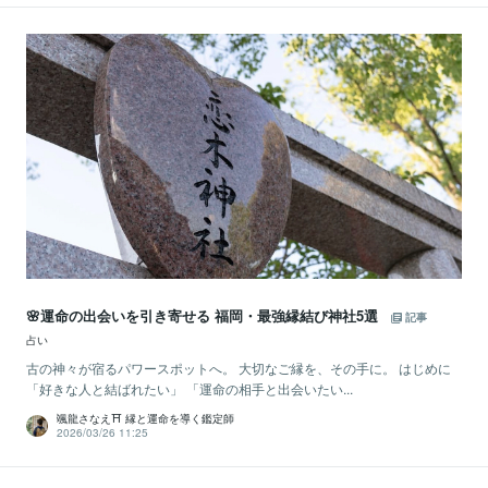
🌸運命の出会いを引き寄せる 福岡・最強縁結び神社5選
記事
占い
古の神々が宿るパワースポットへ。 大切なご縁を、その手に。 はじめに
「好きな人と結ばれたい」 「運命の相手と出会いたい...
颯龍さなえ⛩ 縁と運命を導く鑑定師
2026/03/26 11:25