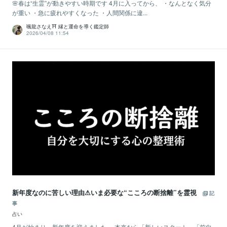
🌸春は“生霊”が動きやすい時期です 4月に入ってから、 ・なんとなく気分
が重い ・急に疲れやすくなった ・人間関係に違...
颯龍さなえ⛩ 縁と運命を導く鑑定師
2026/04/08 11:54
新年度なのに苦しい理由⚠いま必要な“こころの断捨離”を霊視
記
事
占い
4月が始まり、新年度を迎えました。 本来なら「新しいスタート」「前向