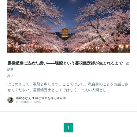
霊視鑑定に込めた想い——颯龍という霊視鑑定師が生まれるまで
記事
占い
はじめまして、颯龍と申します。ここでは少し、私自身のことをお話しさ
せてください。霊視鑑定士としてではなく、一人の人間とし...
颯龍さなえ⛩ 縁と運命を導く鑑定師
2026/03/22 14:02
1