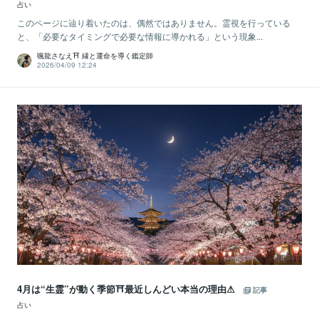
占い
このページに辿り着いたのは、偶然ではありません。霊視を行っている
と、「必要なタイミングで必要な情報に導かれる」という現象...
颯龍さなえ⛩ 縁と運命を導く鑑定師
2026/04/09 12:24
4月は“生霊”が動く季節⛩最近しんどい本当の理由⚠
記事
占い