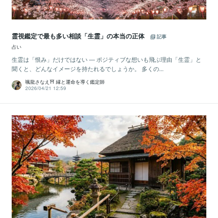
霊視鑑定で最も多い相談「生霊」の本当の正体
記事
占い
生霊は「恨み」だけではない ― ポジティブな想いも飛ぶ理由「生霊」と
聞くと、どんなイメージを持たれるでしょうか。 多くの...
颯龍さなえ⛩ 縁と運命を導く鑑定師
2026/04/21 12:59