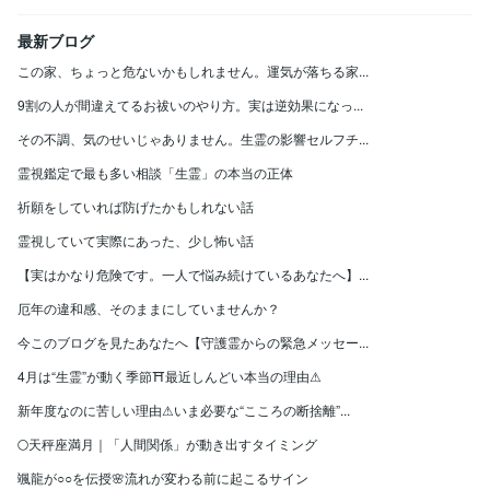
最新ブログ
この家、ちょっと危ないかもしれません。運気が落ちる家...
9割の人が間違えてるお祓いのやり方。実は逆効果になっ...
その不調、気のせいじゃありません。生霊の影響セルフチ...
霊視鑑定で最も多い相談「生霊」の本当の正体
祈願をしていれば防げたかもしれない話
霊視していて実際にあった、少し怖い話
【実はかなり危険です。一人で悩み続けているあなたへ】...
厄年の違和感、そのままにしていませんか？
今このブログを見たあなたへ【守護霊からの緊急メッセー...
4月は“生霊”が動く季節⛩最近しんどい本当の理由⚠
新年度なのに苦しい理由⚠いま必要な“こころの断捨離”...
🌕天秤座満月｜「人間関係」が動き出すタイミング
颯龍が○○を伝授🌸流れが変わる前に起こるサイン