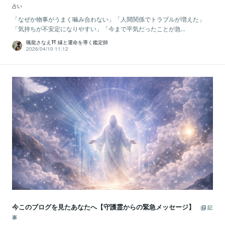
占い
「なぜか物事がうまく噛み合わない」「人間関係でトラブルが増えた」
「気持ちが不安定になりやすい」「今まで平気だったことが急...
颯龍さなえ⛩ 縁と運命を導く鑑定師
2026/04/10 11:12
今このブログを見たあなたへ【守護霊からの緊急メッセージ】
記
事