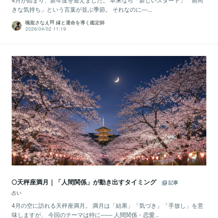
きな気持ち」という言葉が並ぶ季節。 それなのに―...
颯龍さなえ⛩ 縁と運命を導く鑑定師
2026/04/02 11:19
🌕天秤座満月｜「人間関係」が動き出すタイミング
記事
占い
4月の空に訪れる天秤座満月。 満月は「結果」「気づき」「手放し」を意
味しますが、 今回のテーマは特に―― 人間関係・恋愛...