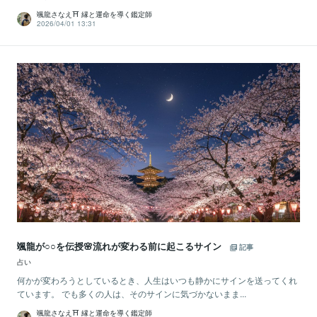
颯龍さなえ⛩ 縁と運命を導く鑑定師
2026/04/01 13:31
颯龍が○○を伝授🌸流れが変わる前に起こるサイン
記事
占い
何かが変わろうとしているとき、人生はいつも静かにサインを送ってくれ
ています。 でも多くの人は、そのサインに気づかないまま...
颯龍さなえ⛩ 縁と運命を導く鑑定師