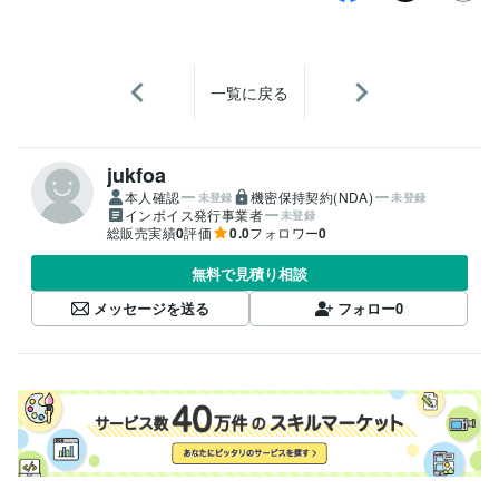
一覧に戻る
jukfoa
本人確認
機密保持契約(NDA)
未登録
未登録
インボイス発行事業者
未登録
総販売実績
0
評価
0.0
フォロワー
0
無料で見積り相談
メッセージを送る
フォロー
0