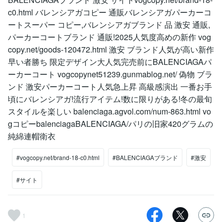
c0.html バレンシアガコピー 通販バレンシアガパーカーコ
ートスーパー コピー,バレンシアガブランド 品 激安 通販,
パーカーコートブランド 通販!2025人気度高めの新作 vog
copy.net/goods-120472.html 激安 ブランド人気が高い新作
早い者勝ち 限定デザイン大人気完売前にBALENCIAGAパ
ーカーコート vogcopynet51239.gunmablog.net/ 偽物 ブラ
ンド 激安パーカーコート人気急上昇 高級感演出 一番お手
頃にバレンシアガ!流行アイテム!数に限りがある!冬の最旬
スタイルを楽しい balenciaga.agvol.com/num-863.html vo
gコピーbalenciagaBALENCIAGA/パリの旧家420グラムの
純綿連帽衛衣
#vogcopy.net/brand-18-c0.html
#BALENCIAGAブランド
#激安
#サイト
1