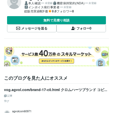
本人確認
機密保持契約(NDA)
未登録
未登録
インボイス発行事業者
未登録
総販売実績
0
評価
0.0
フォロワー
0
無料で見積り相談
メッセージを送る
フォロー
0
このブログを見た人にオススメ
vog.agvol.com/brand-17-c0.html クロムハーツブランド コピ...
記事
学び
agvolcom60971