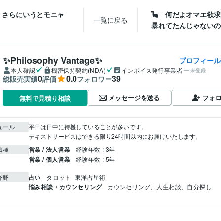
`*) さらにいうとモニャ
🦕 何だよオマエ欲
一覧に戻る
暴れてたんじゃないのか
✨Philosophy Vantage✨
プロフィール
本人確認
機密保持契約(NDA)
インボイス発行事業者
未登録
0
0.0
39
総販売実績
評価
フォロワー
メッセージを送る
フォ
無料で見積り相談
ュール
平日は日中に待機していることが多いです。

テキストサービスはできる限り24時間以内にお届けいたします。
営業 / 法人営業
経験年数 : 3年
職種
営業 / 個人営業
経験年数 : 5年
占い
タロット
東洋占星術
分野
悩み相談・カウンセリング
カウンセリング、人生相談、自分探し