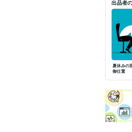
出品者
夏休みの
御仕置