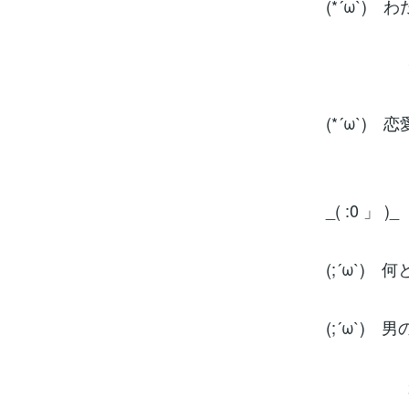
(*´ω`
その分を
チャージ
(*´ω`
皆尊敬
_( :0 
(;´ω`)
(;´ω`
自分のこ
かっこよ