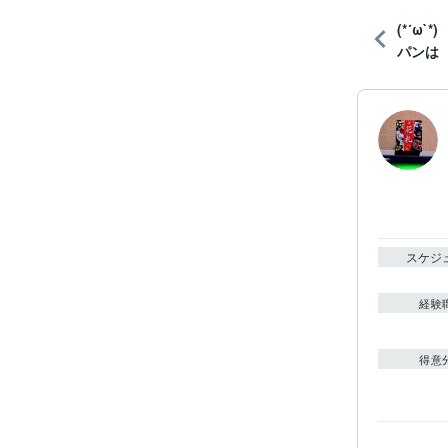
(*´ω
パンは
スケジ
経験
得意