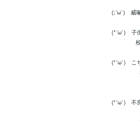
(;´ω`
(*´ω`
校長先生
(*´ω`
校長先
時を経
(*´ω`)
最下位
実績を