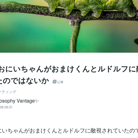
`) おにいちゃんがおまけくんとルドルフ
たのではないか
記事
ケティング
osophy Vantage✨
08 09:31
) おにいちゃんがおまけくんとルドルフに敵視されていたの