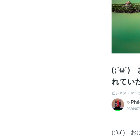
(;´ω
れてい
ビジネス・マー
✨Phil
2026/07/
(;´ω`