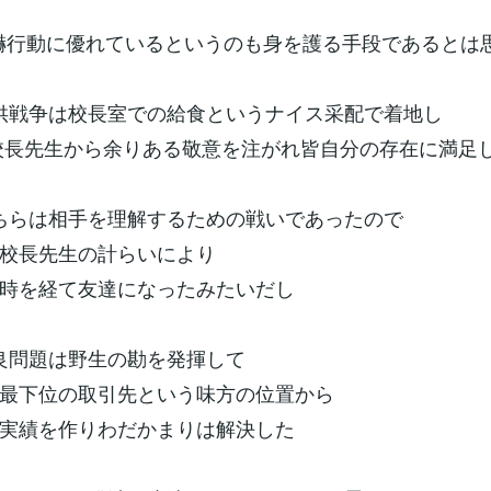
) 威嚇行動に優れているというのも身を護る手段であるとは
) 子供戦争は校長室での給食というナイス采配で着地し
から余りある敬意を注がれ皆自分の存在に満足
) こちらは相手を理解するための戦いであったので
生の計らいにより
て友達になったみたいだし
 不良問題は野生の勘を発揮して
の取引先という味方の位置から
作りわだかまりは解決した