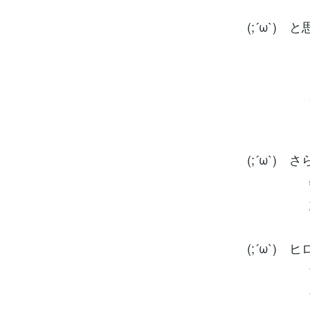
(;´ω`
ティッ
ホニャ
少し離れ
と噂が
(;´ω`)
特に何
意味不
(;´ω`
激しい子
被害に