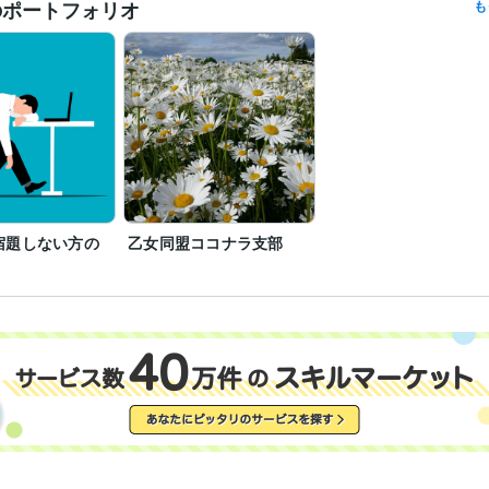
のポートフォリオ
も
宿題しない方の
乙女同盟ココナラ支部