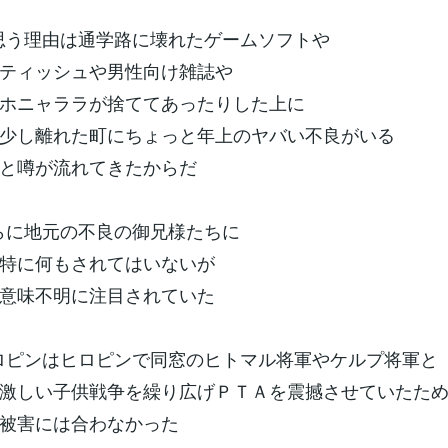
) と思う理由は通学路に壊れたゲームソフトや
シュや男性向け雑誌や
ララが捨ててあったりした上に
た町にちょっと年上のヤバい不良がいる
流れてきたからだ
 さらに地元の不良の御兄様たちに
もされてはいないが
明に注目されていた
) ヒロピンはヒロピンで同窓のヒトマル将軍やケルプ将軍と
供戦争を繰り広げＰＴＡを震撼させていたた
は合わなかった