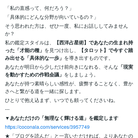
「私の直感って、何だろう？」
「具体的にどんな分野が向いているの？」
そう思われた方は、ぜひ一度、私にお話ししてみません
か？
私の鑑定スタイルは、
【西洋占星術】であなたの生まれ持
った「才能の種」
を見つけ出し、
【タロット】で今すぐ踏
み出せる「具体的な一歩」
を導き出すものです。
あなたが明日から少しだけ前向きになれる、そんな
「現実
を動かすための作戦会議」
をしましょう。
あなたが持つ素晴らしい感性が、疲弊することなく、豊か
さへと繋がる道を一緒に探します。
ひとりで抱え込まず、いつでも頼ってくださいね。
---
▼あなただけの「無理なく輝ける道」を鑑定します
https://coconala.com/services/3957749
★「ブログを読んだ」と一言いただければ、よりあなたの