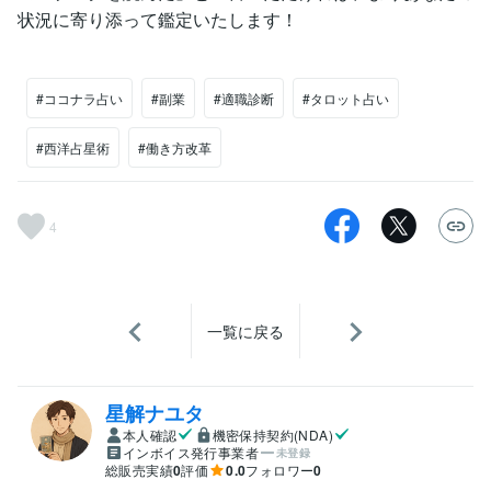
状況に寄り添って鑑定いたします！
#ココナラ占い
#副業
#適職診断
#タロット占い
#西洋占星術
#働き方改革
4
一覧に戻る
星解ナユタ
本人確認
機密保持契約(NDA)
インボイス発行事業者
未登録
総販売実績
0
評価
0.0
フォロワー
0