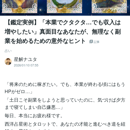
【鑑定実例】「本業でクタクタ…でも収入は
増やしたい」真面目なあなたが、無理なく副
業を始めるための意外なヒント
記事
占い
星解ナユタ
2026/01/10 07:55
「将来のために稼ぎたい。でも、本業が終わる頃にはもう
HPがゼロ…」
「土日こそ副業をしようと思っていたのに、気づけば夕方
まで寝てしまい自己嫌悪…」
毎日、本当にお疲れ様です。
西洋占星術とタロットで、あなたの才能と進むべき道を紐