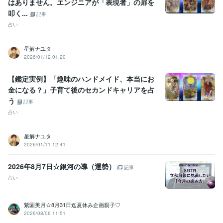
はありません。エンジニアが「表現者」の扉を
叩く...
記事
占い
星解ナユタ
2026/01/12 01:20
【鑑定実例】「趣味のハンドメイド、本当にお
金になる？」子育て後のセカンドキャリアを占
う
記事
占い
星解ナユタ
2026/01/11 12:41
2026年8月7日☆銀河の導（運勢）
記事
占い
紫園美月☆8月31日迄夏休み企画親子♡
2026/08/06 11:51