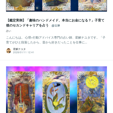
【鑑定実例】「趣味のハンドメイド、本当にお金になる？」子育て
後のセカンドキャリアを占う
記事
占い
こんにちは。 心理×行動アドバイス専門の占い師、星解ナユタです。「子
育てがひと段落したから、昔から好きだったことを仕事に...
星解ナユタ
2026/01/11 12:41