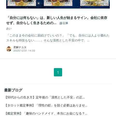
「自分には何もない」は、新しい人生が始まるサイン。会社に依存
せず、自分らしく生きるための...
記事
占い
「このまま今の会社に居続けていいの？」 「でも、自分には人より優れた
スキルも特技もない……」そんな漠然とした不安の中で、...
星解ナユタ
2025/12/31 14:33
1
最新ブログ
【50代からの生き方】定年後の「漠然とした不安」の正...
【タロット鑑定事例】「理性の鎧」を脱ぐ必要はありませ...
【鑑定実例】「趣味のハンドメイド、本当にお金になる？...