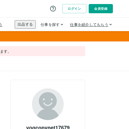
れます。
vogcopynet17679